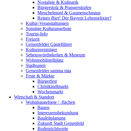
Nostalgie & Kulinarik
Bürgerstolz & Prangerstrafen
Meuchelmord & Gaumenschmaus
Reines Bier! Der Bayern Lebenselixier?
Kultur-Veranstaltungen
Sonstige Kulturangebote
Tourist-Info
Freizeit
Geisenfelder Gästeführer
Kulturpreisträger
Sehenswürdigkeiten & Museum
Wohnmobilstellplatz
Stadtoasen
Geisenfelder samma mia
Feste & Märkte
Bürgerfest
Christkindlmarkt
Wochenmarkt
Wirtschaft & Standort
Wohnbaugebiete / -flächen
Bauen
Interessensbekundung
Bauleitplanung
Zukunft Stadt Geisenfeld
Bodenrichtwerte