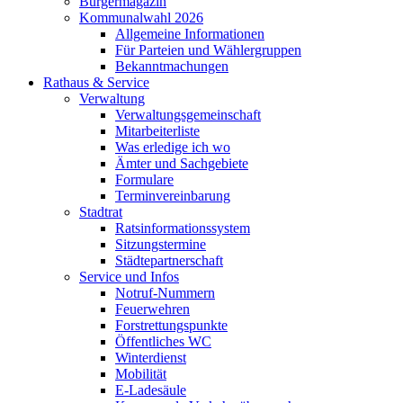
Bürgermagazin
Kommunalwahl 2026
Allgemeine Informationen
Für Parteien und Wählergruppen
Bekanntmachungen
Rathaus & Service
Verwaltung
Verwaltungsgemeinschaft
Mitarbeiterliste
Was erledige ich wo
Ämter und Sachgebiete
Formulare
Terminvereinbarung
Stadtrat
Ratsinformationssystem
Sitzungstermine
Städtepartnerschaft
Service und Infos
Notruf-Nummern
Feuerwehren
Forstrettungspunkte
Öffentliches WC
Winterdienst
Mobilität
E-Ladesäule