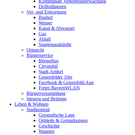
Kommunale Verkehrsüberwachung
Defibrillatoren
Ver- und Entsorgung
Bauhof
Wasser
Kanal & Abwasser
Gas
Abfall
Spartenauskünfte
Ortsrecht
Bürgerservice
Bürgerbus
Citymobil
Stadt-Artikel
Geisenfelder 10er
Facebook & Geisenfeld-App
Freies BayernWLAN
Bürgerversammlung
Steuern und Beiträge
Leben & Wohnen
Stadtportrait
Geografische Lage
Ortsteile & Gemarkungen
Geschichte
Wappen