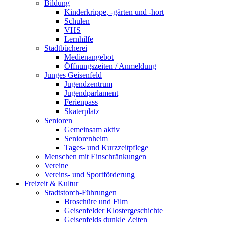
Bildung
Kinderkrippe, -gärten und -hort
Schulen
VHS
Lernhilfe
Stadtbücherei
Medienangebot
Öffnungszeiten / Anmeldung
Junges Geisenfeld
Jugendzentrum
Jugendparlament
Ferienpass
Skaterplatz
Senioren
Gemeinsam aktiv
Seniorenheim
Tages- und Kurzzeitpflege
Menschen mit Einschränkungen
Vereine
Vereins- und Sportförderung
Freizeit & Kultur
Stadtstorch-Führungen
Broschüre und Film
Geisenfelder Klostergeschichte
Geisenfelds dunkle Zeiten