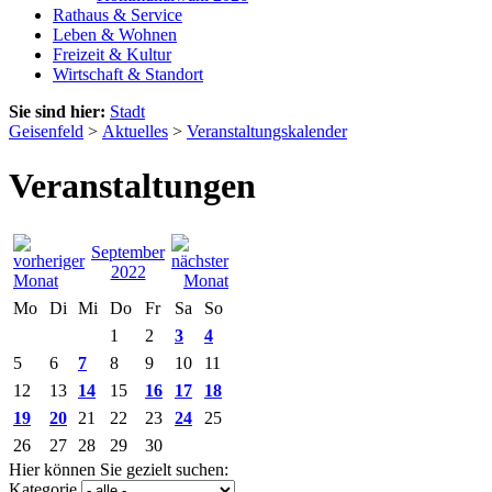
Rathaus & Service
Leben & Wohnen
Freizeit & Kultur
Wirtschaft & Standort
Sie sind hier:
Stadt
Geisenfeld
>
Aktuelles
>
Veranstaltungskalender
Veranstaltungen
September
2022
Mo
Di
Mi
Do
Fr
Sa
So
1
2
3
4
5
6
7
8
9
10
11
12
13
14
15
16
17
18
19
20
21
22
23
24
25
26
27
28
29
30
Hier können Sie gezielt suchen:
Kategorie