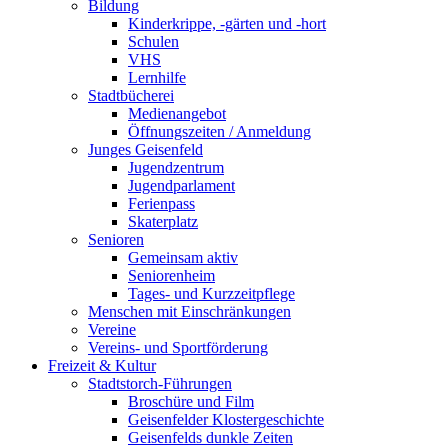
Bildung
Kinderkrippe, -gärten und -hort
Schulen
VHS
Lernhilfe
Stadtbücherei
Medienangebot
Öffnungszeiten / Anmeldung
Junges Geisenfeld
Jugendzentrum
Jugendparlament
Ferienpass
Skaterplatz
Senioren
Gemeinsam aktiv
Seniorenheim
Tages- und Kurzzeitpflege
Menschen mit Einschränkungen
Vereine
Vereins- und Sportförderung
Freizeit & Kultur
Stadtstorch-Führungen
Broschüre und Film
Geisenfelder Klostergeschichte
Geisenfelds dunkle Zeiten