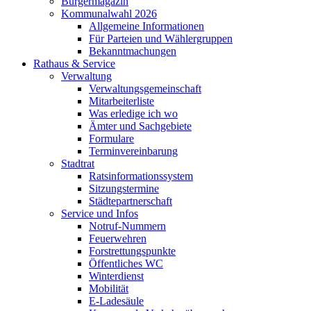
Bürgermagazin
Kommunalwahl 2026
Allgemeine Informationen
Für Parteien und Wählergruppen
Bekanntmachungen
Rathaus & Service
Verwaltung
Verwaltungsgemeinschaft
Mitarbeiterliste
Was erledige ich wo
Ämter und Sachgebiete
Formulare
Terminvereinbarung
Stadtrat
Ratsinformationssystem
Sitzungstermine
Städtepartnerschaft
Service und Infos
Notruf-Nummern
Feuerwehren
Forstrettungspunkte
Öffentliches WC
Winterdienst
Mobilität
E-Ladesäule