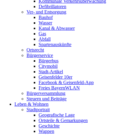
Kommunale Verkehrsüberwachung
Defibrillatoren
Ver- und Entsorgung
Bauhof
Wasser
Kanal & Abwasser
Gas
Abfall
Spartenauskünfte
Ortsrecht
Bürgerservice
Bürgerbus
Citymobil
Stadt-Artikel
Geisenfelder 10er
Facebook & Geisenfeld-App
Freies BayernWLAN
Bürgerversammlung
Steuern und Beiträge
Leben & Wohnen
Stadtportrait
Geografische Lage
Ortsteile & Gemarkungen
Geschichte
Wappen