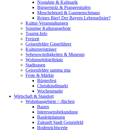
Nostalgie & Kulinarik
Bürgerstolz & Prangerstrafen
Meuchelmord & Gaumenschmaus
Reines Bier! Der Bayern Lebenselixier?
Kultur-Veranstaltungen
Sonstige Kulturangebote
Tourist-Info
Freizeit
Geisenfelder Gästeführer
Kulturpreisträger
Sehenswürdigkeiten & Museum
Wohnmobilstellplatz
Stadtoasen
Geisenfelder samma mia
Feste & Märkte
Bürgerfest
Christkindlmarkt
Wochenmarkt
Wirtschaft & Standort
Wohnbaugebiete / -flächen
Bauen
Interessensbekundung
Bauleitplanung
Zukunft Stadt Geisenfeld
Bodenrichtwerte