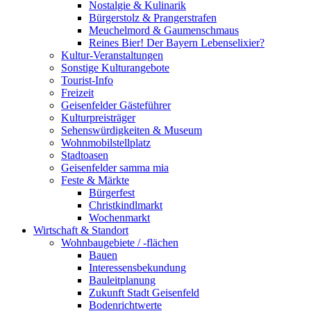
Nostalgie & Kulinarik
Bürgerstolz & Prangerstrafen
Meuchelmord & Gaumenschmaus
Reines Bier! Der Bayern Lebenselixier?
Kultur-Veranstaltungen
Sonstige Kulturangebote
Tourist-Info
Freizeit
Geisenfelder Gästeführer
Kulturpreisträger
Sehenswürdigkeiten & Museum
Wohnmobilstellplatz
Stadtoasen
Geisenfelder samma mia
Feste & Märkte
Bürgerfest
Christkindlmarkt
Wochenmarkt
Wirtschaft & Standort
Wohnbaugebiete / -flächen
Bauen
Interessensbekundung
Bauleitplanung
Zukunft Stadt Geisenfeld
Bodenrichtwerte