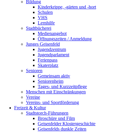
Bildung
Kinderkrippe, -gärten und -hort
Schulen
VHS
Lernhilfe
Stadtbücherei
Medienangebot
Öffnungszeiten / Anmeldung
Junges Geisenfeld
Jugendzentrum
Jugendparlament
Ferienpass
Skaterplatz
Senioren
Gemeinsam aktiv
Seniorenheim
Tages- und Kurzzeitpflege
Menschen mit Einschränkungen
Vereine
Vereins- und Sportförderung
Freizeit & Kultur
Stadtstorch-Führungen
Broschüre und Film
Geisenfelder Klostergeschichte
Geisenfelds dunkle Zeiten