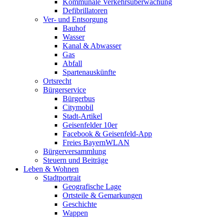
Kommunale Verkehrsüberwachung
Defibrillatoren
Ver- und Entsorgung
Bauhof
Wasser
Kanal & Abwasser
Gas
Abfall
Spartenauskünfte
Ortsrecht
Bürgerservice
Bürgerbus
Citymobil
Stadt-Artikel
Geisenfelder 10er
Facebook & Geisenfeld-App
Freies BayernWLAN
Bürgerversammlung
Steuern und Beiträge
Leben & Wohnen
Stadtportrait
Geografische Lage
Ortsteile & Gemarkungen
Geschichte
Wappen