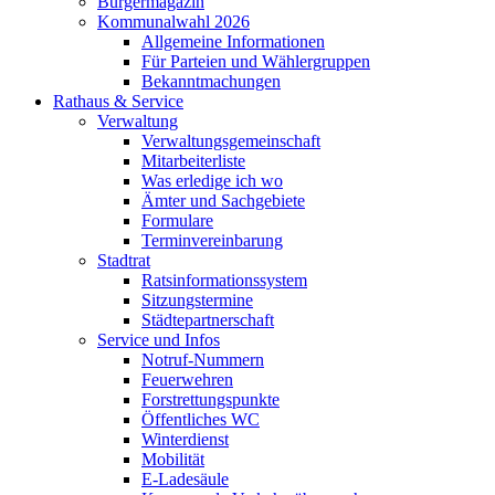
Bürgermagazin
Kommunalwahl 2026
Allgemeine Informationen
Für Parteien und Wählergruppen
Bekanntmachungen
Rathaus & Service
Verwaltung
Verwaltungsgemeinschaft
Mitarbeiterliste
Was erledige ich wo
Ämter und Sachgebiete
Formulare
Terminvereinbarung
Stadtrat
Ratsinformationssystem
Sitzungstermine
Städtepartnerschaft
Service und Infos
Notruf-Nummern
Feuerwehren
Forstrettungspunkte
Öffentliches WC
Winterdienst
Mobilität
E-Ladesäule