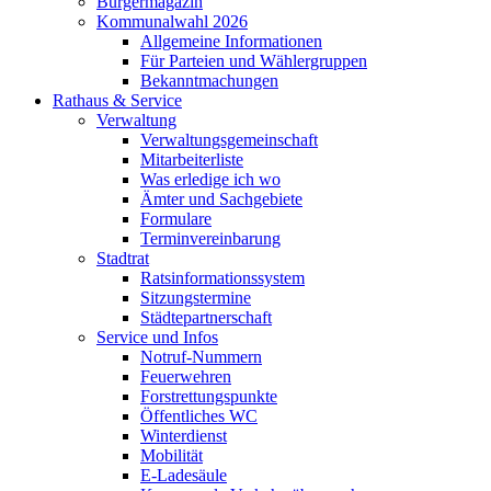
Bürgermagazin
Kommunalwahl 2026
Allgemeine Informationen
Für Parteien und Wählergruppen
Bekanntmachungen
Rathaus & Service
Verwaltung
Verwaltungsgemeinschaft
Mitarbeiterliste
Was erledige ich wo
Ämter und Sachgebiete
Formulare
Terminvereinbarung
Stadtrat
Ratsinformationssystem
Sitzungstermine
Städtepartnerschaft
Service und Infos
Notruf-Nummern
Feuerwehren
Forstrettungspunkte
Öffentliches WC
Winterdienst
Mobilität
E-Ladesäule