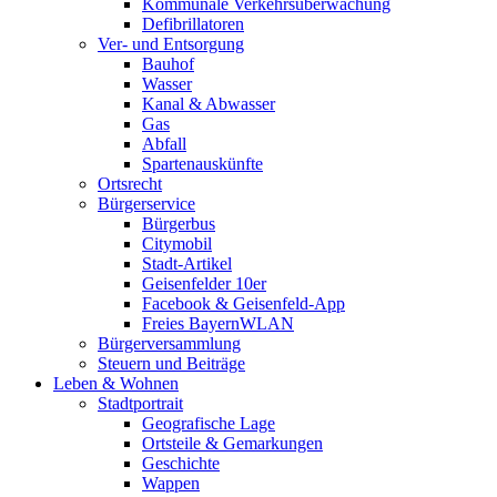
Kommunale Verkehrsüberwachung
Defibrillatoren
Ver- und Entsorgung
Bauhof
Wasser
Kanal & Abwasser
Gas
Abfall
Spartenauskünfte
Ortsrecht
Bürgerservice
Bürgerbus
Citymobil
Stadt-Artikel
Geisenfelder 10er
Facebook & Geisenfeld-App
Freies BayernWLAN
Bürgerversammlung
Steuern und Beiträge
Leben & Wohnen
Stadtportrait
Geografische Lage
Ortsteile & Gemarkungen
Geschichte
Wappen