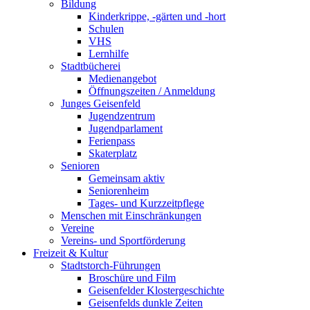
Bildung
Kinderkrippe, -gärten und -hort
Schulen
VHS
Lernhilfe
Stadtbücherei
Medienangebot
Öffnungszeiten / Anmeldung
Junges Geisenfeld
Jugendzentrum
Jugendparlament
Ferienpass
Skaterplatz
Senioren
Gemeinsam aktiv
Seniorenheim
Tages- und Kurzzeitpflege
Menschen mit Einschränkungen
Vereine
Vereins- und Sportförderung
Freizeit & Kultur
Stadtstorch-Führungen
Broschüre und Film
Geisenfelder Klostergeschichte
Geisenfelds dunkle Zeiten