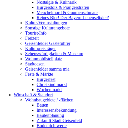
Nostalgie & Kulinarik
Bürgerstolz & Prangerstrafen
Meuchelmord & Gaumenschmaus
Reines Bier! Der Bayern Lebenselixier?
Kultur-Veranstaltungen
Sonstige Kulturangebote
Tourist-Info
Freizeit
Geisenfelder Gästeführer
Kulturpreisträger
Sehenswürdigkeiten & Museum
Wohnmobilstellplatz
Stadtoasen
Geisenfelder samma mia
Feste & Märkte
Bürgerfest
Christkindlmarkt
Wochenmarkt
Wirtschaft & Standort
Wohnbaugebiete / -flächen
Bauen
Interessensbekundung
Bauleitplanung
Zukunft Stadt Geisenfeld
Bodenrichtwerte