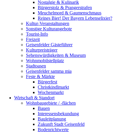
Nostalgie & Kulinarik
Bürgerstolz & Prangerstrafen
Meuchelmord & Gaumenschmaus
Reines Bier! Der Bayern Lebenselixier?
Kultur-Veranstaltungen
Sonstige Kulturangebote
Tourist-Info
Freizeit
Geisenfelder Gästeführer
Kulturpreisträger
Sehenswürdigkeiten & Museum
Wohnmobilstellplatz
Stadtoasen
Geisenfelder samma mia
Feste & Märkte
Bürgerfest
Christkindlmarkt
Wochenmarkt
Wirtschaft & Standort
Wohnbaugebiete / -flächen
Bauen
Interessensbekundung
Bauleitplanung
Zukunft Stadt Geisenfeld
Bodenrichtwerte