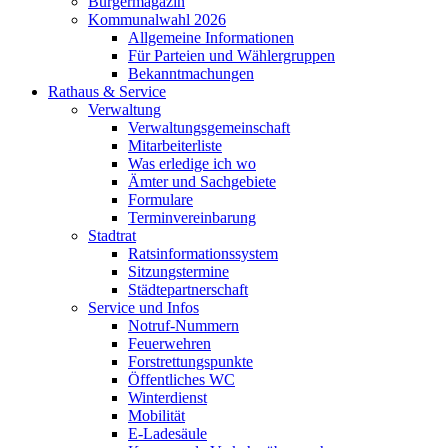
Bürgermagazin
Kommunalwahl 2026
Allgemeine Informationen
Für Parteien und Wählergruppen
Bekanntmachungen
Rathaus & Service
Verwaltung
Verwaltungsgemeinschaft
Mitarbeiterliste
Was erledige ich wo
Ämter und Sachgebiete
Formulare
Terminvereinbarung
Stadtrat
Ratsinformationssystem
Sitzungstermine
Städtepartnerschaft
Service und Infos
Notruf-Nummern
Feuerwehren
Forstrettungspunkte
Öffentliches WC
Winterdienst
Mobilität
E-Ladesäule