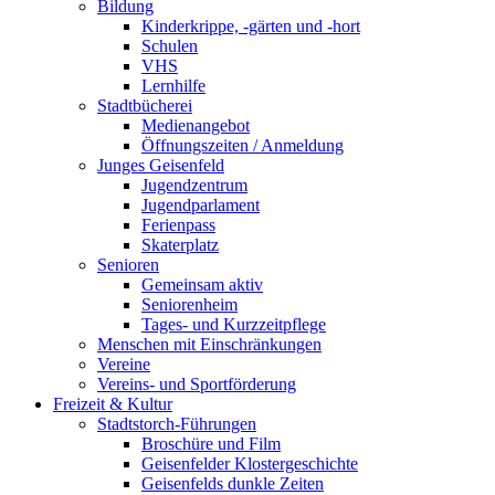
Bildung
Kinderkrippe, -gärten und -hort
Schulen
VHS
Lernhilfe
Stadtbücherei
Medienangebot
Öffnungszeiten / Anmeldung
Junges Geisenfeld
Jugendzentrum
Jugendparlament
Ferienpass
Skaterplatz
Senioren
Gemeinsam aktiv
Seniorenheim
Tages- und Kurzzeitpflege
Menschen mit Einschränkungen
Vereine
Vereins- und Sportförderung
Freizeit & Kultur
Stadtstorch-Führungen
Broschüre und Film
Geisenfelder Klostergeschichte
Geisenfelds dunkle Zeiten