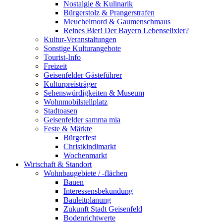
Nostalgie & Kulinarik
Bürgerstolz & Prangerstrafen
Meuchelmord & Gaumenschmaus
Reines Bier! Der Bayern Lebenselixier?
Kultur-Veranstaltungen
Sonstige Kulturangebote
Tourist-Info
Freizeit
Geisenfelder Gästeführer
Kulturpreisträger
Sehenswürdigkeiten & Museum
Wohnmobilstellplatz
Stadtoasen
Geisenfelder samma mia
Feste & Märkte
Bürgerfest
Christkindlmarkt
Wochenmarkt
Wirtschaft & Standort
Wohnbaugebiete / -flächen
Bauen
Interessensbekundung
Bauleitplanung
Zukunft Stadt Geisenfeld
Bodenrichtwerte