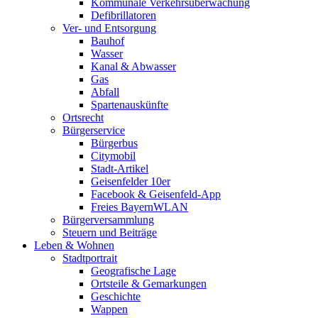
Kommunale Verkehrsüberwachung
Defibrillatoren
Ver- und Entsorgung
Bauhof
Wasser
Kanal & Abwasser
Gas
Abfall
Spartenauskünfte
Ortsrecht
Bürgerservice
Bürgerbus
Citymobil
Stadt-Artikel
Geisenfelder 10er
Facebook & Geisenfeld-App
Freies BayernWLAN
Bürgerversammlung
Steuern und Beiträge
Leben & Wohnen
Stadtportrait
Geografische Lage
Ortsteile & Gemarkungen
Geschichte
Wappen