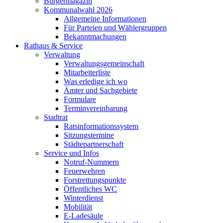
Bürgermagazin
Kommunalwahl 2026
Allgemeine Informationen
Für Parteien und Wählergruppen
Bekanntmachungen
Rathaus & Service
Verwaltung
Verwaltungsgemeinschaft
Mitarbeiterliste
Was erledige ich wo
Ämter und Sachgebiete
Formulare
Terminvereinbarung
Stadtrat
Ratsinformationssystem
Sitzungstermine
Städtepartnerschaft
Service und Infos
Notruf-Nummern
Feuerwehren
Forstrettungspunkte
Öffentliches WC
Winterdienst
Mobilität
E-Ladesäule