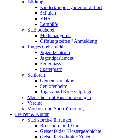
Bildung
Kinderkrippe, -gärten und -hort
Schulen
VHS
Lernhilfe
Stadtbücherei
Medienangebot
Öffnungszeiten / Anmeldung
Junges Geisenfeld
Jugendzentrum
Jugendparlament
Ferienpass
Skaterplatz
Senioren
Gemeinsam aktiv
Seniorenheim
Tages- und Kurzzeitpflege
Menschen mit Einschränkungen
Vereine
Vereins- und Sportförderung
Freizeit & Kultur
Stadtstorch-Führungen
Broschüre und Film
Geisenfelder Klostergeschichte
Geisenfelds dunkle Zeiten