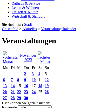
Rathaus & Service
Leben & Wohnen
Freizeit & Kultur
Wirtschaft & Standort
Sie sind hier:
Stadt
Geisenfeld
>
Aktuelles
>
Veranstaltungskalender
Veranstaltungen
November
2023
Mo
Di
Mi
Do
Fr
Sa
So
1
2
3
4
5
6
7
8
9
10
11
12
13
14
15
16
17
18
19
20
21
22
23
24
25
26
27
28
29
30
Hier können Sie gezielt suchen:
Kategorie