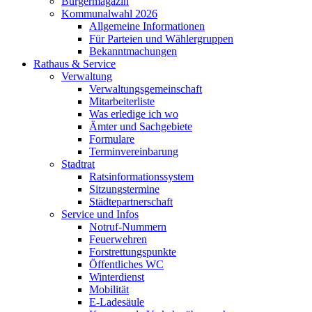
Bürgermagazin
Kommunalwahl 2026
Allgemeine Informationen
Für Parteien und Wählergruppen
Bekanntmachungen
Rathaus & Service
Verwaltung
Verwaltungsgemeinschaft
Mitarbeiterliste
Was erledige ich wo
Ämter und Sachgebiete
Formulare
Terminvereinbarung
Stadtrat
Ratsinformationssystem
Sitzungstermine
Städtepartnerschaft
Service und Infos
Notruf-Nummern
Feuerwehren
Forstrettungspunkte
Öffentliches WC
Winterdienst
Mobilität
E-Ladesäule