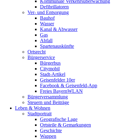
Kommunale Verkehrsüberwachung
Defibrillatoren
Ver- und Entsorgung
Bauhof
Wasser
Kanal & Abwasser
Gas
Abfall
Spartenauskünfte
Ortsrecht
Bürgerservice
Bürgerbus
Citymobil
Stadt-Artikel
Geisenfelder 10er
Facebook & Geisenfeld-App
Freies BayernWLAN
Bürgerversammlung
Steuern und Beiträge
Leben & Wohnen
Stadtportrait
Geografische Lage
Ortsteile & Gemarkungen
Geschichte
Wappen