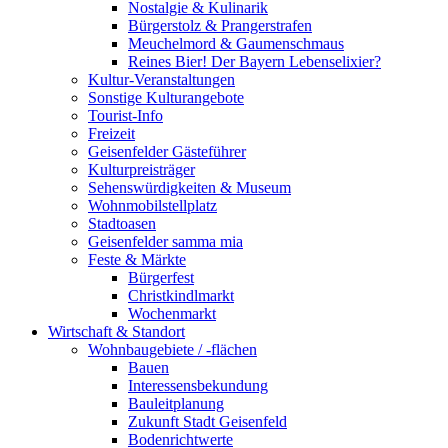
Nostalgie & Kulinarik
Bürgerstolz & Prangerstrafen
Meuchelmord & Gaumenschmaus
Reines Bier! Der Bayern Lebenselixier?
Kultur-Veranstaltungen
Sonstige Kulturangebote
Tourist-Info
Freizeit
Geisenfelder Gästeführer
Kulturpreisträger
Sehenswürdigkeiten & Museum
Wohnmobilstellplatz
Stadtoasen
Geisenfelder samma mia
Feste & Märkte
Bürgerfest
Christkindlmarkt
Wochenmarkt
Wirtschaft & Standort
Wohnbaugebiete / -flächen
Bauen
Interessensbekundung
Bauleitplanung
Zukunft Stadt Geisenfeld
Bodenrichtwerte