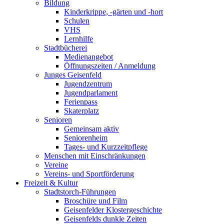
Bildung
Kinderkrippe, -gärten und -hort
Schulen
VHS
Lernhilfe
Stadtbücherei
Medienangebot
Öffnungszeiten / Anmeldung
Junges Geisenfeld
Jugendzentrum
Jugendparlament
Ferienpass
Skaterplatz
Senioren
Gemeinsam aktiv
Seniorenheim
Tages- und Kurzzeitpflege
Menschen mit Einschränkungen
Vereine
Vereins- und Sportförderung
Freizeit & Kultur
Stadtstorch-Führungen
Broschüre und Film
Geisenfelder Klostergeschichte
Geisenfelds dunkle Zeiten