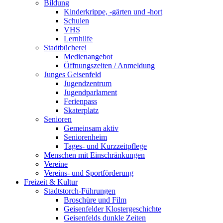
Bildung
Kinderkrippe, -gärten und -hort
Schulen
VHS
Lernhilfe
Stadtbücherei
Medienangebot
Öffnungszeiten / Anmeldung
Junges Geisenfeld
Jugendzentrum
Jugendparlament
Ferienpass
Skaterplatz
Senioren
Gemeinsam aktiv
Seniorenheim
Tages- und Kurzzeitpflege
Menschen mit Einschränkungen
Vereine
Vereins- und Sportförderung
Freizeit & Kultur
Stadtstorch-Führungen
Broschüre und Film
Geisenfelder Klostergeschichte
Geisenfelds dunkle Zeiten