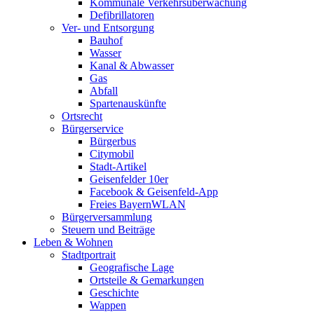
Kommunale Verkehrsüberwachung
Defibrillatoren
Ver- und Entsorgung
Bauhof
Wasser
Kanal & Abwasser
Gas
Abfall
Spartenauskünfte
Ortsrecht
Bürgerservice
Bürgerbus
Citymobil
Stadt-Artikel
Geisenfelder 10er
Facebook & Geisenfeld-App
Freies BayernWLAN
Bürgerversammlung
Steuern und Beiträge
Leben & Wohnen
Stadtportrait
Geografische Lage
Ortsteile & Gemarkungen
Geschichte
Wappen