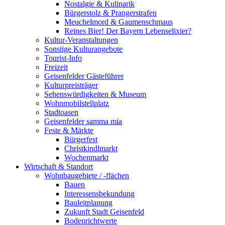
Nostalgie & Kulinarik
Bürgerstolz & Prangerstrafen
Meuchelmord & Gaumenschmaus
Reines Bier! Der Bayern Lebenselixier?
Kultur-Veranstaltungen
Sonstige Kulturangebote
Tourist-Info
Freizeit
Geisenfelder Gästeführer
Kulturpreisträger
Sehenswürdigkeiten & Museum
Wohnmobilstellplatz
Stadtoasen
Geisenfelder samma mia
Feste & Märkte
Bürgerfest
Christkindlmarkt
Wochenmarkt
Wirtschaft & Standort
Wohnbaugebiete / -flächen
Bauen
Interessensbekundung
Bauleitplanung
Zukunft Stadt Geisenfeld
Bodenrichtwerte