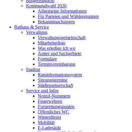
Bürgermagazin
Kommunalwahl 2026
Allgemeine Informationen
Für Parteien und Wählergruppen
Bekanntmachungen
Rathaus & Service
Verwaltung
Verwaltungsgemeinschaft
Mitarbeiterliste
Was erledige ich wo
Ämter und Sachgebiete
Formulare
Terminvereinbarung
Stadtrat
Ratsinformationssystem
Sitzungstermine
Städtepartnerschaft
Service und Infos
Notruf-Nummern
Feuerwehren
Forstrettungspunkte
Öffentliches WC
Winterdienst
Mobilität
E-Ladesäule