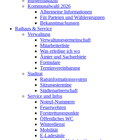
Bürgermagazin
Kommunalwahl 2026
Allgemeine Informationen
Für Parteien und Wählergruppen
Bekanntmachungen
Rathaus & Service
Verwaltung
Verwaltungsgemeinschaft
Mitarbeiterliste
Was erledige ich wo
Ämter und Sachgebiete
Formulare
Terminvereinbarung
Stadtrat
Ratsinformationssystem
Sitzungstermine
Städtepartnerschaft
Service und Infos
Notruf-Nummern
Feuerwehren
Forstrettungspunkte
Öffentliches WC
Winterdienst
Mobilität
E-Ladesäule