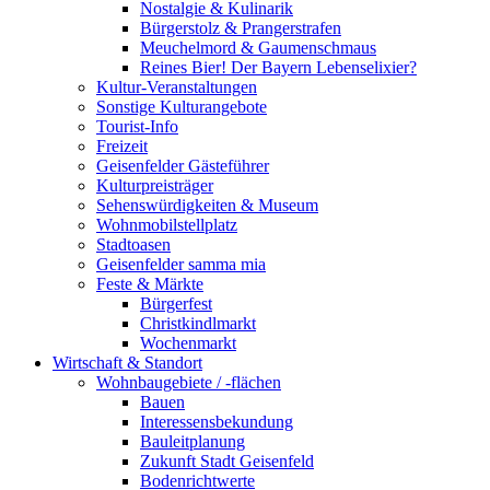
Nostalgie & Kulinarik
Bürgerstolz & Prangerstrafen
Meuchelmord & Gaumenschmaus
Reines Bier! Der Bayern Lebenselixier?
Kultur-Veranstaltungen
Sonstige Kulturangebote
Tourist-Info
Freizeit
Geisenfelder Gästeführer
Kulturpreisträger
Sehenswürdigkeiten & Museum
Wohnmobilstellplatz
Stadtoasen
Geisenfelder samma mia
Feste & Märkte
Bürgerfest
Christkindlmarkt
Wochenmarkt
Wirtschaft & Standort
Wohnbaugebiete / -flächen
Bauen
Interessensbekundung
Bauleitplanung
Zukunft Stadt Geisenfeld
Bodenrichtwerte