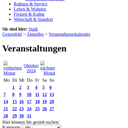
Rathaus & Service
Leben & Wohnen
Freizeit & Kultur
Wirtschaft & Standort
Sie sind hier:
Stadt
Geisenfeld
>
Aktuelles
>
Veranstaltungskalender
Veranstaltungen
Oktober
2024
Mo
Di
Mi
Do
Fr
Sa
So
1
2
3
4
5
6
7
8
9
10
11
12
13
14
15
16
17
18
19
20
21
22
23
24
25
26
27
28
29
30
31
Hier können Sie gezielt suchen:
Kategorie