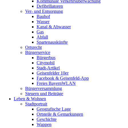
Kommunale Verkehrsüberwachung
Defibrillatoren
Ver- und Entsorgung
Bauhof
Wasser
Kanal & Abwasser
Gas
Abfall
Spartenauskünfte
Ortsrecht
Bürgerservice
Bürgerbus
Citymobil
Stadt-Artikel
Geisenfelder 10er
Facebook & Geisenfeld-App
Freies BayernWLAN
Bürgerversammlung
Steuern und Beiträge
Leben & Wohnen
Stadtportrait
Geografische Lage
Ortsteile & Gemarkungen
Geschichte
Wappen