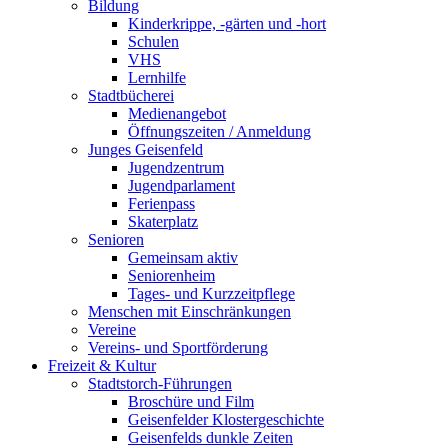
Bildung
Kinderkrippe, -gärten und -hort
Schulen
VHS
Lernhilfe
Stadtbücherei
Medienangebot
Öffnungszeiten / Anmeldung
Junges Geisenfeld
Jugendzentrum
Jugendparlament
Ferienpass
Skaterplatz
Senioren
Gemeinsam aktiv
Seniorenheim
Tages- und Kurzzeitpflege
Menschen mit Einschränkungen
Vereine
Vereins- und Sportförderung
Freizeit & Kultur
Stadtstorch-Führungen
Broschüre und Film
Geisenfelder Klostergeschichte
Geisenfelds dunkle Zeiten