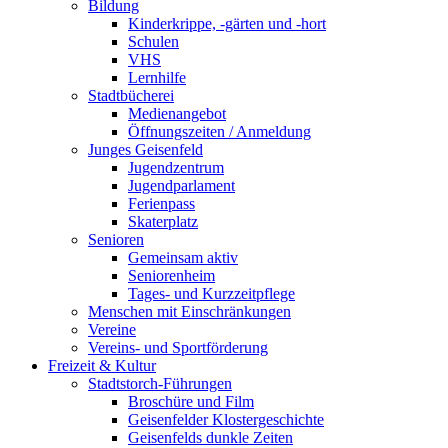
Bildung
Kinderkrippe, -gärten und -hort
Schulen
VHS
Lernhilfe
Stadtbücherei
Medienangebot
Öffnungszeiten / Anmeldung
Junges Geisenfeld
Jugendzentrum
Jugendparlament
Ferienpass
Skaterplatz
Senioren
Gemeinsam aktiv
Seniorenheim
Tages- und Kurzzeitpflege
Menschen mit Einschränkungen
Vereine
Vereins- und Sportförderung
Freizeit & Kultur
Stadtstorch-Führungen
Broschüre und Film
Geisenfelder Klostergeschichte
Geisenfelds dunkle Zeiten