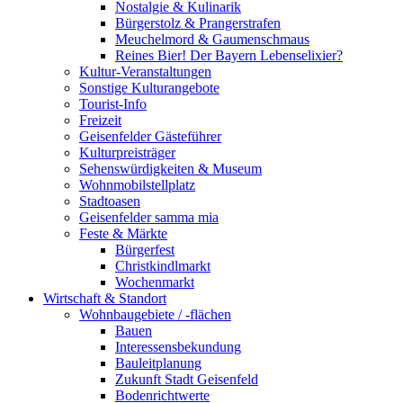
Nostalgie & Kulinarik
Bürgerstolz & Prangerstrafen
Meuchelmord & Gaumenschmaus
Reines Bier! Der Bayern Lebenselixier?
Kultur-Veranstaltungen
Sonstige Kulturangebote
Tourist-Info
Freizeit
Geisenfelder Gästeführer
Kulturpreisträger
Sehenswürdigkeiten & Museum
Wohnmobilstellplatz
Stadtoasen
Geisenfelder samma mia
Feste & Märkte
Bürgerfest
Christkindlmarkt
Wochenmarkt
Wirtschaft & Standort
Wohnbaugebiete / -flächen
Bauen
Interessensbekundung
Bauleitplanung
Zukunft Stadt Geisenfeld
Bodenrichtwerte