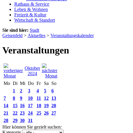
Rathaus & Service
Leben & Wohnen
Freizeit & Kultur
Wirtschaft & Standort
Sie sind hier:
Stadt
Geisenfeld
>
Aktuelles
>
Veranstaltungskalender
Veranstaltungen
Oktober
2024
Mo
Di
Mi
Do
Fr
Sa
So
1
2
3
4
5
6
7
8
9
10
11
12
13
14
15
16
17
18
19
20
21
22
23
24
25
26
27
28
29
30
31
Hier können Sie gezielt suchen:
Kategorie