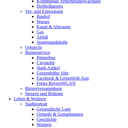
Kommunale Verkehrsüberwachung
Defibrillatoren
Ver- und Entsorgung
Bauhof
Wasser
Kanal & Abwasser
Gas
Abfall
Spartenauskünfte
Ortsrecht
Bürgerservice
Bürgerbus
Citymobil
Stadt-Artikel
Geisenfelder 10er
Facebook & Geisenfeld-App
Freies BayernWLAN
Bürgerversammlung
Steuern und Beiträge
Leben & Wohnen
Stadtportrait
Geografische Lage
Ortsteile & Gemarkungen
Geschichte
Wappen