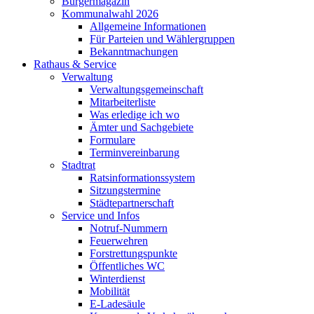
Bürgermagazin
Kommunalwahl 2026
Allgemeine Informationen
Für Parteien und Wählergruppen
Bekanntmachungen
Rathaus & Service
Verwaltung
Verwaltungsgemeinschaft
Mitarbeiterliste
Was erledige ich wo
Ämter und Sachgebiete
Formulare
Terminvereinbarung
Stadtrat
Ratsinformationssystem
Sitzungstermine
Städtepartnerschaft
Service und Infos
Notruf-Nummern
Feuerwehren
Forstrettungspunkte
Öffentliches WC
Winterdienst
Mobilität
E-Ladesäule