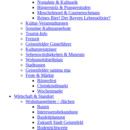
Nostalgie & Kulinarik
Bürgerstolz & Prangerstrafen
Meuchelmord & Gaumenschmaus
Reines Bier! Der Bayern Lebenselixier?
Kultur-Veranstaltungen
Sonstige Kulturangebote
Tourist-Info
Freizeit
Geisenfelder Gästeführer
Kulturpreisträger
Sehenswürdigkeiten & Museum
Wohnmobilstellplatz
Stadtoasen
Geisenfelder samma mia
Feste & Märkte
Bürgerfest
Christkindlmarkt
Wochenmarkt
Wirtschaft & Standort
Wohnbaugebiete / -flächen
Bauen
Interessensbekundung
Bauleitplanung
Zukunft Stadt Geisenfeld
Bodenrichtwerte