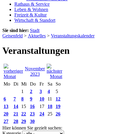
Rathaus & Service
Leben & Wohnen
Freizeit & Kultur
Wirtschaft & Standort
Sie sind hier:
Stadt
Geisenfeld
>
Aktuelles
>
Veranstaltungskalender
Veranstaltungen
November
2023
Mo
Di
Mi
Do
Fr
Sa
So
1
2
3
4
5
6
7
8
9
10
11
12
13
14
15
16
17
18
19
20
21
22
23
24
25
26
27
28
29
30
Hier können Sie gezielt suchen:
Kategorie