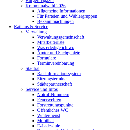
Bürgermagazin
Kommunalwahl 2026
Allgemeine Informationen
Für Parteien und Wählergruppen
Bekanntmachungen
Rathaus & Service
Verwaltung
Verwaltungsgemeinschaft
Mitarbeiterliste
Was erledige ich wo
Ämter und Sachgebiete
Formulare
Terminvereinbarung
Stadtrat
Ratsinformationssystem
Sitzungstermine
Städtepartnerschaft
Service und Infos
Notruf-Nummern
Feuerwehren
Forstrettungspunkte
Öffentliches WC
Winterdienst
Mobilität
E-Ladesäule