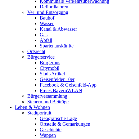
Kommunale Verkehrsüberwachung
Defibrillatoren
Ver- und Entsorgung
Bauhof
Wasser
Kanal & Abwasser
Gas
Abfall
Spartenauskünfte
Ortsrecht
Bürgerservice
Bürgerbus
Citymobil
Stadt-Artikel
Geisenfelder 10er
Facebook & Geisenfeld-App
Freies BayernWLAN
Bürgerversammlung
Steuern und Beiträge
Leben & Wohnen
Stadtportrait
Geografische Lage
Ortsteile & Gemarkungen
Geschichte
Wappen