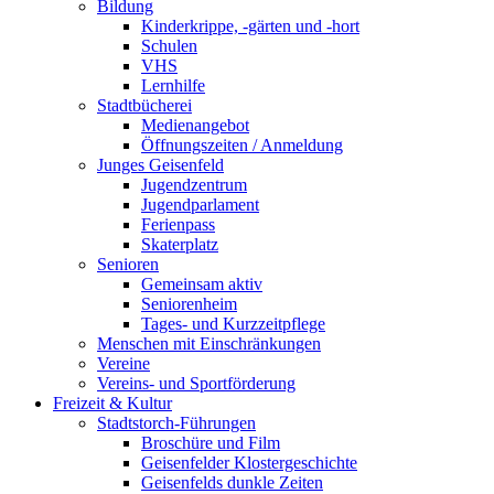
Bildung
Kinderkrippe, -gärten und -hort
Schulen
VHS
Lernhilfe
Stadtbücherei
Medienangebot
Öffnungszeiten / Anmeldung
Junges Geisenfeld
Jugendzentrum
Jugendparlament
Ferienpass
Skaterplatz
Senioren
Gemeinsam aktiv
Seniorenheim
Tages- und Kurzzeitpflege
Menschen mit Einschränkungen
Vereine
Vereins- und Sportförderung
Freizeit & Kultur
Stadtstorch-Führungen
Broschüre und Film
Geisenfelder Klostergeschichte
Geisenfelds dunkle Zeiten