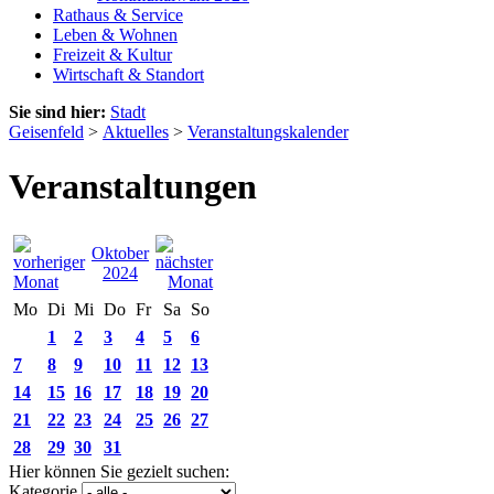
Rathaus & Service
Leben & Wohnen
Freizeit & Kultur
Wirtschaft & Standort
Sie sind hier:
Stadt
Geisenfeld
>
Aktuelles
>
Veranstaltungskalender
Veranstaltungen
Oktober
2024
Mo
Di
Mi
Do
Fr
Sa
So
1
2
3
4
5
6
7
8
9
10
11
12
13
14
15
16
17
18
19
20
21
22
23
24
25
26
27
28
29
30
31
Hier können Sie gezielt suchen:
Kategorie