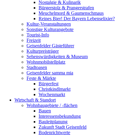
Nostalgie & Kulinarik
Bürgerstolz & Prangerstrafen
Meuchelmord & Gaumenschmaus
Reines Bier! Der Bayern Lebenselixier?
Kultur-Veranstaltungen
Sonstige Kulturangebote
Tourist-Info
Freizeit
Geisenfelder Gästeführer
Kulturpreisträger
Sehenswürdigkeiten & Museum
Wohnmobilstellplatz
Stadtoasen
Geisenfelder samma mia
Feste & Märkte
Bürgerfest
Christkindlmarkt
Wochenmarkt
Wirtschaft & Standort
Wohnbaugebiete / -flächen
Bauen
Interessensbekundung
Bauleitplanung
Zukunft Stadt Geisenfeld
Bodenrichtwerte