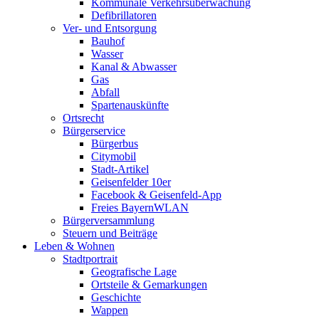
Kommunale Verkehrsüberwachung
Defibrillatoren
Ver- und Entsorgung
Bauhof
Wasser
Kanal & Abwasser
Gas
Abfall
Spartenauskünfte
Ortsrecht
Bürgerservice
Bürgerbus
Citymobil
Stadt-Artikel
Geisenfelder 10er
Facebook & Geisenfeld-App
Freies BayernWLAN
Bürgerversammlung
Steuern und Beiträge
Leben & Wohnen
Stadtportrait
Geografische Lage
Ortsteile & Gemarkungen
Geschichte
Wappen