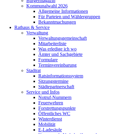
Bürgermagazin
Kommunalwahl 2026
Allgemeine Informationen
Für Parteien und Wählergruppen
Bekanntmachungen
Rathaus & Service
Verwaltung
Verwaltungsgemeinschaft
Mitarbeiterliste
Was erledige ich wo
Ämter und Sachgebiete
Formulare
Terminvereinbarung
Stadtrat
Ratsinformationssystem
Sitzungstermine
Städtepartnerschaft
Service und Infos
Notruf-Nummern
Feuerwehren
Forstrettungspunkte
Öffentliches WC
Winterdienst
Mobilität
E-Ladesäule