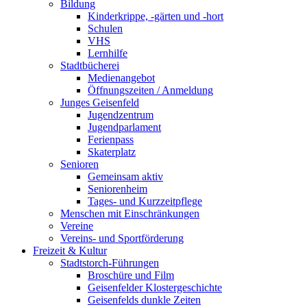
Bildung
Kinderkrippe, -gärten und -hort
Schulen
VHS
Lernhilfe
Stadtbücherei
Medienangebot
Öffnungszeiten / Anmeldung
Junges Geisenfeld
Jugendzentrum
Jugendparlament
Ferienpass
Skaterplatz
Senioren
Gemeinsam aktiv
Seniorenheim
Tages- und Kurzzeitpflege
Menschen mit Einschränkungen
Vereine
Vereins- und Sportförderung
Freizeit & Kultur
Stadtstorch-Führungen
Broschüre und Film
Geisenfelder Klostergeschichte
Geisenfelds dunkle Zeiten