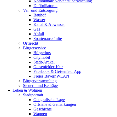
Kommunale Verkehrsüberwachung
Defibrillatoren
Ver- und Entsorgung
Bauhof
Wasser
Kanal & Abwasser
Gas
Abfall
Spartenauskünfte
Ortsrecht
Bürgerservice
Bürgerbus
Citymobil
Stadt-Artikel
Geisenfelder 10er
Facebook & Geisenfeld-App
Freies BayernWLAN
Bürgerversammlung
Steuern und Beiträge
Leben & Wohnen
Stadtportrait
Geografische Lage
Ortsteile & Gemarkungen
Geschichte
Wappen