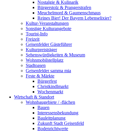
Nostalgie & Kulinarik
Bürgerstolz & Prangerstrafen
Meuchelmord & Gaumenschmaus
Reines Bier! Der Bayern Lebenselixier?
Kultur-Veranstaltungen
Sonstige Kulturangebote
Tourist-Info
Freizeit
Geisenfelder Gästeführer
Kulturpreisträger
Sehenswürdigkeiten & Museum
Wohnmobilstellplatz
Stadtoasen
Geisenfelder samma mia
Feste & Märkte
Bürgerfest
Christkindlmarkt
Wochenmarkt
Wirtschaft & Standort
Wohnbaugebiete / -flächen
Bauen
Interessensbekundung
Bauleitplanung
Zukunft Stadt Geisenfeld
Bodenrichtwerte