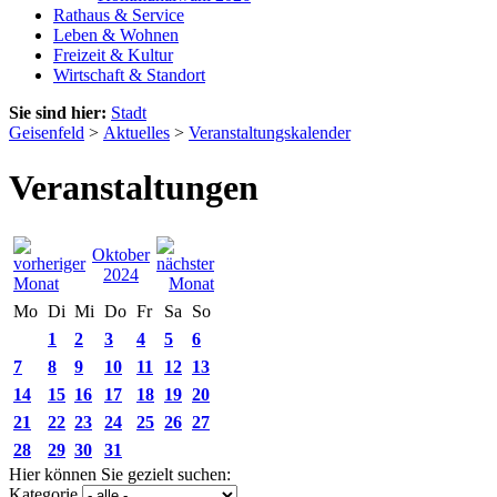
Rathaus & Service
Leben & Wohnen
Freizeit & Kultur
Wirtschaft & Standort
Sie sind hier:
Stadt
Geisenfeld
>
Aktuelles
>
Veranstaltungskalender
Veranstaltungen
Oktober
2024
Mo
Di
Mi
Do
Fr
Sa
So
1
2
3
4
5
6
7
8
9
10
11
12
13
14
15
16
17
18
19
20
21
22
23
24
25
26
27
28
29
30
31
Hier können Sie gezielt suchen:
Kategorie