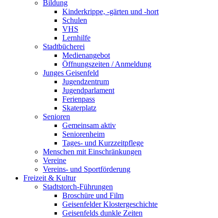
Bildung
Kinderkrippe, -gärten und -hort
Schulen
VHS
Lernhilfe
Stadtbücherei
Medienangebot
Öffnungszeiten / Anmeldung
Junges Geisenfeld
Jugendzentrum
Jugendparlament
Ferienpass
Skaterplatz
Senioren
Gemeinsam aktiv
Seniorenheim
Tages- und Kurzzeitpflege
Menschen mit Einschränkungen
Vereine
Vereins- und Sportförderung
Freizeit & Kultur
Stadtstorch-Führungen
Broschüre und Film
Geisenfelder Klostergeschichte
Geisenfelds dunkle Zeiten