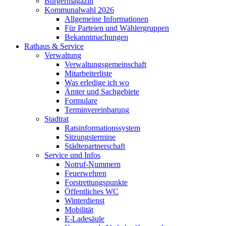
Bürgermagazin
Kommunalwahl 2026
Allgemeine Informationen
Für Parteien und Wählergruppen
Bekanntmachungen
Rathaus & Service
Verwaltung
Verwaltungsgemeinschaft
Mitarbeiterliste
Was erledige ich wo
Ämter und Sachgebiete
Formulare
Terminvereinbarung
Stadtrat
Ratsinformationssystem
Sitzungstermine
Städtepartnerschaft
Service und Infos
Notruf-Nummern
Feuerwehren
Forstrettungspunkte
Öffentliches WC
Winterdienst
Mobilität
E-Ladesäule