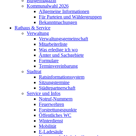
Bürgermagazin
Kommunalwahl 2026
Allgemeine Informationen
Für Parteien und Wählergruppen
Bekanntmachungen
Rathaus & Service
Verwaltung
Verwaltungsgemeinschaft
Mitarbeiterliste
Was erledige ich wo
Ämter und Sachgebiete
Formulare
Terminvereinbarung
Stadtrat
Ratsinformationssystem
Sitzungstermine
Städtepartnerschaft
Service und Infos
Notruf-Nummern
Feuerwehren
Forstrettungspunkte
Öffentliches WC
Winterdienst
Mobilität
E-Ladesäule