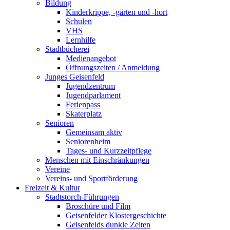
Bildung
Kinderkrippe, -gärten und -hort
Schulen
VHS
Lernhilfe
Stadtbücherei
Medienangebot
Öffnungszeiten / Anmeldung
Junges Geisenfeld
Jugendzentrum
Jugendparlament
Ferienpass
Skaterplatz
Senioren
Gemeinsam aktiv
Seniorenheim
Tages- und Kurzzeitpflege
Menschen mit Einschränkungen
Vereine
Vereins- und Sportförderung
Freizeit & Kultur
Stadtstorch-Führungen
Broschüre und Film
Geisenfelder Klostergeschichte
Geisenfelds dunkle Zeiten