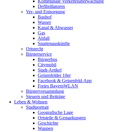
Kommunale Verkehrsüberwachung
Defibrillatoren
Ver- und Entsorgung
Bauhof
Wasser
Kanal & Abwasser
Gas
Abfall
Spartenauskünfte
Ortsrecht
Bürgerservice
Bürgerbus
Citymobil
Stadt-Artikel
Geisenfelder 10er
Facebook & Geisenfeld-App
Freies BayernWLAN
Bürgerversammlung
Steuern und Beiträge
Leben & Wohnen
Stadtportrait
Geografische Lage
Ortsteile & Gemarkungen
Geschichte
Wappen