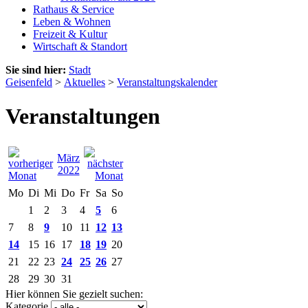
Rathaus & Service
Leben & Wohnen
Freizeit & Kultur
Wirtschaft & Standort
Sie sind hier:
Stadt
Geisenfeld
>
Aktuelles
>
Veranstaltungskalender
Veranstaltungen
März
2022
Mo
Di
Mi
Do
Fr
Sa
So
1
2
3
4
5
6
7
8
9
10
11
12
13
14
15
16
17
18
19
20
21
22
23
24
25
26
27
28
29
30
31
Hier können Sie gezielt suchen:
Kategorie