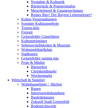
Nostalgie & Kulinarik
Bürgerstolz & Prangerstrafen
Meuchelmord & Gaumenschmaus
Reines Bier! Der Bayern Lebenselixier?
Kultur-Veranstaltungen
Sonstige Kulturangebote
Tourist-Info
Freizeit
Geisenfelder Gästeführer
Kulturpreisträger
Sehenswürdigkeiten & Museum
Wohnmobilstellplatz
Stadtoasen
Geisenfelder samma mia
Feste & Märkte
Bürgerfest
Christkindlmarkt
Wochenmarkt
Wirtschaft & Standort
Wohnbaugebiete / -flächen
Bauen
Interessensbekundung
Bauleitplanung
Zukunft Stadt Geisenfeld
Bodenrichtwerte