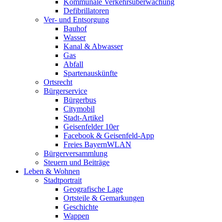
Kommunale Verkehrsüberwachung
Defibrillatoren
Ver- und Entsorgung
Bauhof
Wasser
Kanal & Abwasser
Gas
Abfall
Spartenauskünfte
Ortsrecht
Bürgerservice
Bürgerbus
Citymobil
Stadt-Artikel
Geisenfelder 10er
Facebook & Geisenfeld-App
Freies BayernWLAN
Bürgerversammlung
Steuern und Beiträge
Leben & Wohnen
Stadtportrait
Geografische Lage
Ortsteile & Gemarkungen
Geschichte
Wappen