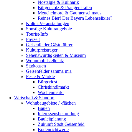
Nostalgie & Kulinarik
Bürgerstolz & Prangerstrafen
Meuchelmord & Gaumenschmaus
Reines Bier! Der Bayern Lebenselixier?
Kultur-Veranstaltungen
Sonstige Kulturangebote
Tourist-Info
Freizeit
Geisenfelder Gästeführer
Kulturpreisträger
Sehenswürdigkeiten & Museum
Wohnmobilstellplatz
Stadtoasen
Geisenfelder samma mia
Feste & Märkte
Bürgerfest
Christkindlmarkt
Wochenmarkt
Wirtschaft & Standort
Wohnbaugebiete / -flächen
Bauen
Interessensbekundung
Bauleitplanung
Zukunft Stadt Geisenfeld
Bodenrichtwerte