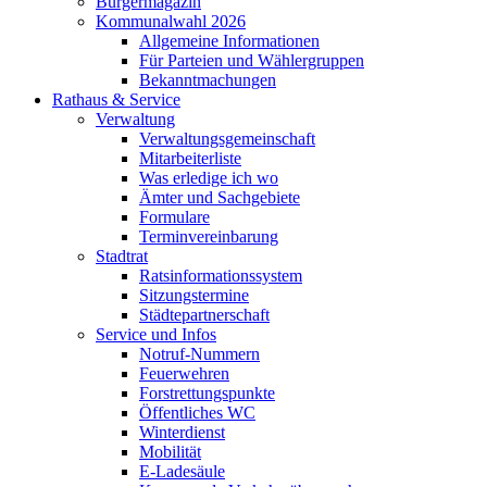
Bürgermagazin
Kommunalwahl 2026
Allgemeine Informationen
Für Parteien und Wählergruppen
Bekanntmachungen
Rathaus & Service
Verwaltung
Verwaltungsgemeinschaft
Mitarbeiterliste
Was erledige ich wo
Ämter und Sachgebiete
Formulare
Terminvereinbarung
Stadtrat
Ratsinformationssystem
Sitzungstermine
Städtepartnerschaft
Service und Infos
Notruf-Nummern
Feuerwehren
Forstrettungspunkte
Öffentliches WC
Winterdienst
Mobilität
E-Ladesäule