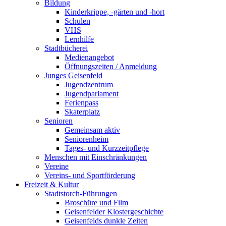
Bildung
Kinderkrippe, -gärten und -hort
Schulen
VHS
Lernhilfe
Stadtbücherei
Medienangebot
Öffnungszeiten / Anmeldung
Junges Geisenfeld
Jugendzentrum
Jugendparlament
Ferienpass
Skaterplatz
Senioren
Gemeinsam aktiv
Seniorenheim
Tages- und Kurzzeitpflege
Menschen mit Einschränkungen
Vereine
Vereins- und Sportförderung
Freizeit & Kultur
Stadtstorch-Führungen
Broschüre und Film
Geisenfelder Klostergeschichte
Geisenfelds dunkle Zeiten