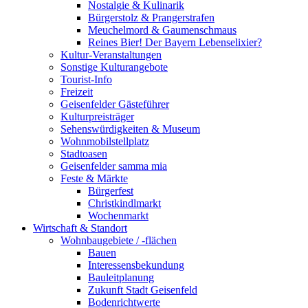
Nostalgie & Kulinarik
Bürgerstolz & Prangerstrafen
Meuchelmord & Gaumenschmaus
Reines Bier! Der Bayern Lebenselixier?
Kultur-Veranstaltungen
Sonstige Kulturangebote
Tourist-Info
Freizeit
Geisenfelder Gästeführer
Kulturpreisträger
Sehenswürdigkeiten & Museum
Wohnmobilstellplatz
Stadtoasen
Geisenfelder samma mia
Feste & Märkte
Bürgerfest
Christkindlmarkt
Wochenmarkt
Wirtschaft & Standort
Wohnbaugebiete / -flächen
Bauen
Interessensbekundung
Bauleitplanung
Zukunft Stadt Geisenfeld
Bodenrichtwerte