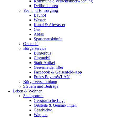
Kommunale Verkehrsüberwachung
Defibrillatoren
Ver- und Entsorgung
Bauhof
Wasser
Kanal & Abwasser
Gas
Abfall
Spartenauskünfte
Ortsrecht
Bürgerservice
Bürgerbus
Citymobil
Stadt-Artikel
Geisenfelder 10er
Facebook & Geisenfeld-App
Freies BayernWLAN
Bürgerversammlung
Steuern und Beiträge
Leben & Wohnen
Stadtportrait
Geografische Lage
Ortsteile & Gemarkungen
Geschichte
Wappen