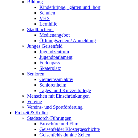
Bildung
Kinderkrippe, -gärten und -hort
Schulen
VHS
Lernhilfe
Stadtbücherei
Medienangebot
Öffnungszeiten / Anmeldung
Junges Geisenfeld
Jugendzentrum
Jugendparlament
Ferienpass
Skaterplatz
Senioren
Gemeinsam aktiv
Seniorenheim
Tages- und Kurzzeitpflege
Menschen mit Einschränkungen
Vereine
Vereins- und Sportförderung
Freizeit & Kultur
Stadtstorch-Führungen
Broschüre und Film
Geisenfelder Klostergeschichte
Geisenfelds dunkle Zeiten