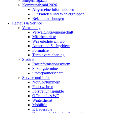
Bürgermagazin
Kommunalwahl 2026
Allgemeine Informationen
Für Parteien und Wählergruppen
Bekanntmachungen
Rathaus & Service
Verwaltung
Verwaltungsgemeinschaft
Mitarbeiterliste
Was erledige ich wo
Ämter und Sachgebiete
Formulare
Terminvereinbarung
Stadtrat
Ratsinformationssystem
Sitzungstermine
Städtepartnerschaft
Service und Infos
Notruf-Nummern
Feuerwehren
Forstrettungspunkte
Öffentliches WC
Winterdienst
Mobilität
E-Ladesäule