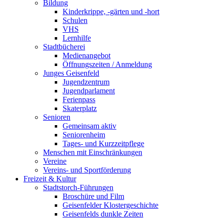
Bildung
Kinderkrippe, -gärten und -hort
Schulen
VHS
Lernhilfe
Stadtbücherei
Medienangebot
Öffnungszeiten / Anmeldung
Junges Geisenfeld
Jugendzentrum
Jugendparlament
Ferienpass
Skaterplatz
Senioren
Gemeinsam aktiv
Seniorenheim
Tages- und Kurzzeitpflege
Menschen mit Einschränkungen
Vereine
Vereins- und Sportförderung
Freizeit & Kultur
Stadtstorch-Führungen
Broschüre und Film
Geisenfelder Klostergeschichte
Geisenfelds dunkle Zeiten