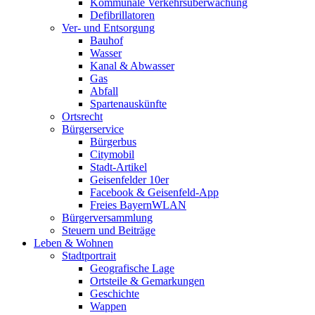
Kommunale Verkehrsüberwachung
Defibrillatoren
Ver- und Entsorgung
Bauhof
Wasser
Kanal & Abwasser
Gas
Abfall
Spartenauskünfte
Ortsrecht
Bürgerservice
Bürgerbus
Citymobil
Stadt-Artikel
Geisenfelder 10er
Facebook & Geisenfeld-App
Freies BayernWLAN
Bürgerversammlung
Steuern und Beiträge
Leben & Wohnen
Stadtportrait
Geografische Lage
Ortsteile & Gemarkungen
Geschichte
Wappen