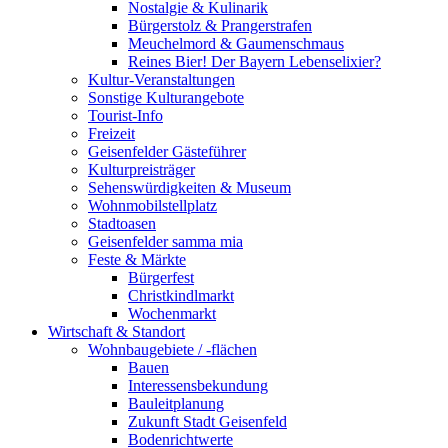
Nostalgie & Kulinarik
Bürgerstolz & Prangerstrafen
Meuchelmord & Gaumenschmaus
Reines Bier! Der Bayern Lebenselixier?
Kultur-Veranstaltungen
Sonstige Kulturangebote
Tourist-Info
Freizeit
Geisenfelder Gästeführer
Kulturpreisträger
Sehenswürdigkeiten & Museum
Wohnmobilstellplatz
Stadtoasen
Geisenfelder samma mia
Feste & Märkte
Bürgerfest
Christkindlmarkt
Wochenmarkt
Wirtschaft & Standort
Wohnbaugebiete / -flächen
Bauen
Interessensbekundung
Bauleitplanung
Zukunft Stadt Geisenfeld
Bodenrichtwerte