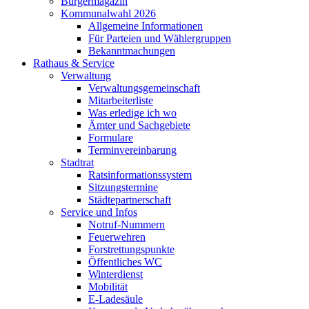
Bürgermagazin
Kommunalwahl 2026
Allgemeine Informationen
Für Parteien und Wählergruppen
Bekanntmachungen
Rathaus & Service
Verwaltung
Verwaltungsgemeinschaft
Mitarbeiterliste
Was erledige ich wo
Ämter und Sachgebiete
Formulare
Terminvereinbarung
Stadtrat
Ratsinformationssystem
Sitzungstermine
Städtepartnerschaft
Service und Infos
Notruf-Nummern
Feuerwehren
Forstrettungspunkte
Öffentliches WC
Winterdienst
Mobilität
E-Ladesäule