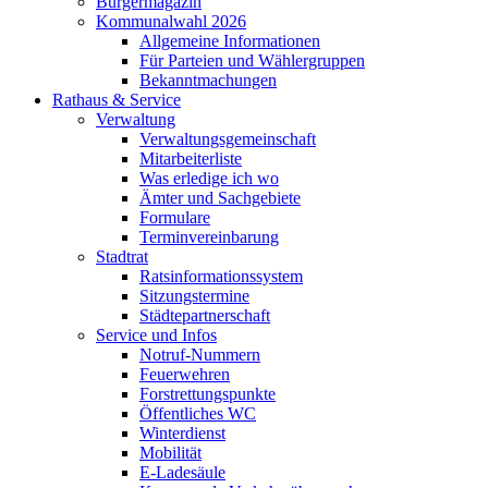
Bürgermagazin
Kommunalwahl 2026
Allgemeine Informationen
Für Parteien und Wählergruppen
Bekanntmachungen
Rathaus & Service
Verwaltung
Verwaltungsgemeinschaft
Mitarbeiterliste
Was erledige ich wo
Ämter und Sachgebiete
Formulare
Terminvereinbarung
Stadtrat
Ratsinformationssystem
Sitzungstermine
Städtepartnerschaft
Service und Infos
Notruf-Nummern
Feuerwehren
Forstrettungspunkte
Öffentliches WC
Winterdienst
Mobilität
E-Ladesäule