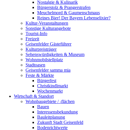
Nostalgie & Kulinarik
Bürgerstolz & Prangerstrafen
Meuchelmord & Gaumenschmaus
Reines Bier! Der Bayern Lebenselixier?
Kultur-Veranstaltungen
Sonstige Kulturangebote
Tourist-Info
Freizeit
Geisenfelder Gästeführer
Kulturpreisträger
Sehenswürdigkeiten & Museum
Wohnmobilstellplatz
Stadtoasen
Geisenfelder samma mia
Feste & Märkte
Bürgerfest
Christkindlmarkt
Wochenmarkt
Wirtschaft & Standort
Wohnbaugebiete / -flächen
Bauen
Interessensbekundung
Bauleitplanung
Zukunft Stadt Geisenfeld
Bodenrichtwerte