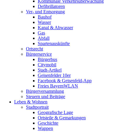
Kommunale Verkehrsüberwachung
Defibrillatoren
Ver- und Entsorgung
Bauhof
Wasser
Kanal & Abwasser
Gas
Abfall
Spartenauskünfte
Ortsrecht
Bürgerservice
Bürgerbus
Citymobil
Stadt-Artikel
Geisenfelder 10er
Facebook & Geisenfeld-App
Freies BayernWLAN
Bürgerversammlung
Steuern und Beiträge
Leben & Wohnen
Stadtportrait
Geografische Lage
Ortsteile & Gemarkungen
Geschichte
Wappen