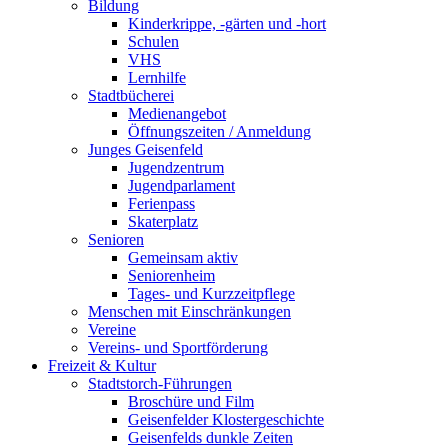
Bildung
Kinderkrippe, -gärten und -hort
Schulen
VHS
Lernhilfe
Stadtbücherei
Medienangebot
Öffnungszeiten / Anmeldung
Junges Geisenfeld
Jugendzentrum
Jugendparlament
Ferienpass
Skaterplatz
Senioren
Gemeinsam aktiv
Seniorenheim
Tages- und Kurzzeitpflege
Menschen mit Einschränkungen
Vereine
Vereins- und Sportförderung
Freizeit & Kultur
Stadtstorch-Führungen
Broschüre und Film
Geisenfelder Klostergeschichte
Geisenfelds dunkle Zeiten