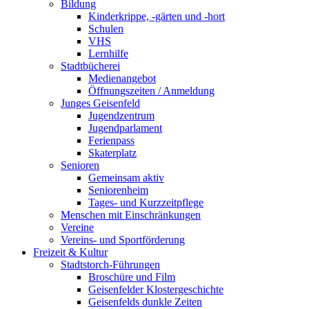
Bildung
Kinderkrippe, -gärten und -hort
Schulen
VHS
Lernhilfe
Stadtbücherei
Medienangebot
Öffnungszeiten / Anmeldung
Junges Geisenfeld
Jugendzentrum
Jugendparlament
Ferienpass
Skaterplatz
Senioren
Gemeinsam aktiv
Seniorenheim
Tages- und Kurzzeitpflege
Menschen mit Einschränkungen
Vereine
Vereins- und Sportförderung
Freizeit & Kultur
Stadtstorch-Führungen
Broschüre und Film
Geisenfelder Klostergeschichte
Geisenfelds dunkle Zeiten