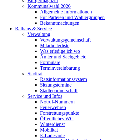
Bürgermagazin
Kommunalwahl 2026
Allgemeine Informationen
Für Parteien und Wählergruppen
Bekanntmachungen
Rathaus & Service
Verwaltung
Verwaltungsgemeinschaft
Mitarbeiterliste
Was erledige ich wo
Ämter und Sachgebiete
Formulare
Terminvereinbarung
Stadtrat
Ratsinformationssystem
Sitzungstermine
Städtepartnerschaft
Service und Infos
Notruf-Nummern
Feuerwehren
Forstrettungspunkte
Öffentliches WC
Winterdienst
Mobilität
E-Ladesäule