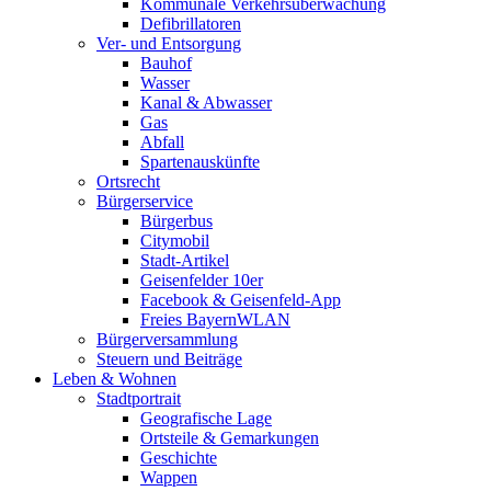
Kommunale Verkehrsüberwachung
Defibrillatoren
Ver- und Entsorgung
Bauhof
Wasser
Kanal & Abwasser
Gas
Abfall
Spartenauskünfte
Ortsrecht
Bürgerservice
Bürgerbus
Citymobil
Stadt-Artikel
Geisenfelder 10er
Facebook & Geisenfeld-App
Freies BayernWLAN
Bürgerversammlung
Steuern und Beiträge
Leben & Wohnen
Stadtportrait
Geografische Lage
Ortsteile & Gemarkungen
Geschichte
Wappen