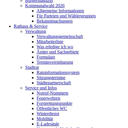
Bürgermagazin
Kommunalwahl 2026
Allgemeine Informationen
Für Parteien und Wählergruppen
Bekanntmachungen
Rathaus & Service
Verwaltung
Verwaltungsgemeinschaft
Mitarbeiterliste
Was erledige ich wo
Ämter und Sachgebiete
Formulare
Terminvereinbarung
Stadtrat
Ratsinformationssystem
Sitzungstermine
Städtepartnerschaft
Service und Infos
Notruf-Nummern
Feuerwehren
Forstrettungspunkte
Öffentliches WC
Winterdienst
Mobilität
E-Ladesäule