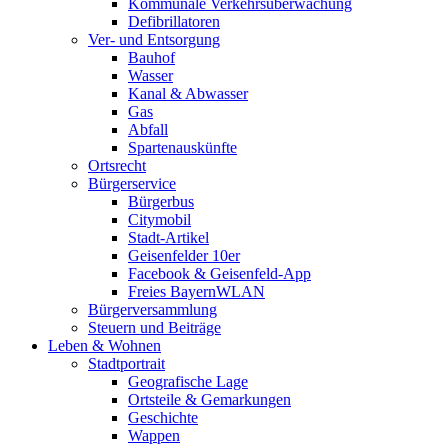
Kommunale Verkehrsüberwachung
Defibrillatoren
Ver- und Entsorgung
Bauhof
Wasser
Kanal & Abwasser
Gas
Abfall
Spartenauskünfte
Ortsrecht
Bürgerservice
Bürgerbus
Citymobil
Stadt-Artikel
Geisenfelder 10er
Facebook & Geisenfeld-App
Freies BayernWLAN
Bürgerversammlung
Steuern und Beiträge
Leben & Wohnen
Stadtportrait
Geografische Lage
Ortsteile & Gemarkungen
Geschichte
Wappen