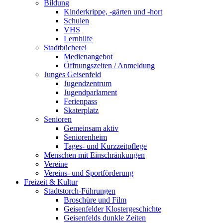
Bildung
Kinderkrippe, -gärten und -hort
Schulen
VHS
Lernhilfe
Stadtbücherei
Medienangebot
Öffnungszeiten / Anmeldung
Junges Geisenfeld
Jugendzentrum
Jugendparlament
Ferienpass
Skaterplatz
Senioren
Gemeinsam aktiv
Seniorenheim
Tages- und Kurzzeitpflege
Menschen mit Einschränkungen
Vereine
Vereins- und Sportförderung
Freizeit & Kultur
Stadtstorch-Führungen
Broschüre und Film
Geisenfelder Klostergeschichte
Geisenfelds dunkle Zeiten