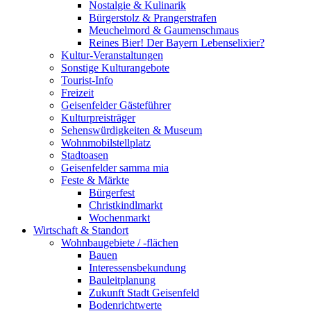
Nostalgie & Kulinarik
Bürgerstolz & Prangerstrafen
Meuchelmord & Gaumenschmaus
Reines Bier! Der Bayern Lebenselixier?
Kultur-Veranstaltungen
Sonstige Kulturangebote
Tourist-Info
Freizeit
Geisenfelder Gästeführer
Kulturpreisträger
Sehenswürdigkeiten & Museum
Wohnmobilstellplatz
Stadtoasen
Geisenfelder samma mia
Feste & Märkte
Bürgerfest
Christkindlmarkt
Wochenmarkt
Wirtschaft & Standort
Wohnbaugebiete / -flächen
Bauen
Interessensbekundung
Bauleitplanung
Zukunft Stadt Geisenfeld
Bodenrichtwerte