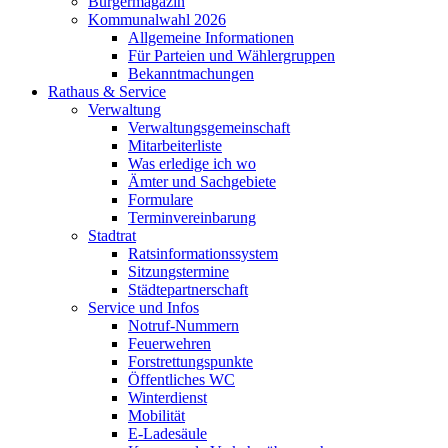
Bürgermagazin
Kommunalwahl 2026
Allgemeine Informationen
Für Parteien und Wählergruppen
Bekanntmachungen
Rathaus & Service
Verwaltung
Verwaltungsgemeinschaft
Mitarbeiterliste
Was erledige ich wo
Ämter und Sachgebiete
Formulare
Terminvereinbarung
Stadtrat
Ratsinformationssystem
Sitzungstermine
Städtepartnerschaft
Service und Infos
Notruf-Nummern
Feuerwehren
Forstrettungspunkte
Öffentliches WC
Winterdienst
Mobilität
E-Ladesäule