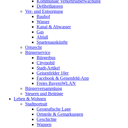
Kommunale Verkehrsüberwachung
Defibrillatoren
Ver- und Entsorgung
Bauhof
Wasser
Kanal & Abwasser
Gas
Abfall
Spartenauskünfte
Ortsrecht
Bürgerservice
Bürgerbus
Citymobil
Stadt-Artikel
Geisenfelder 10er
Facebook & Geisenfeld-App
Freies BayernWLAN
Bürgerversammlung
Steuern und Beiträge
Leben & Wohnen
Stadtportrait
Geografische Lage
Ortsteile & Gemarkungen
Geschichte
Wappen