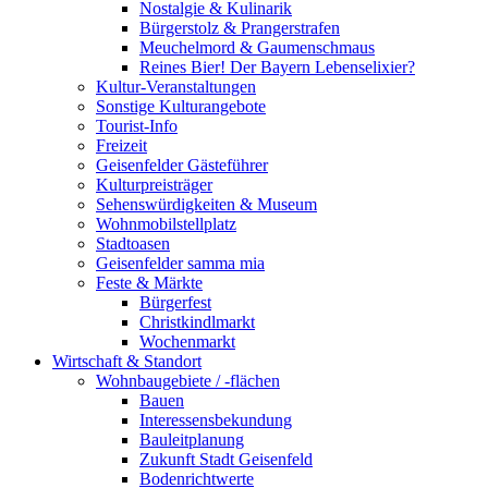
Nostalgie & Kulinarik
Bürgerstolz & Prangerstrafen
Meuchelmord & Gaumenschmaus
Reines Bier! Der Bayern Lebenselixier?
Kultur-Veranstaltungen
Sonstige Kulturangebote
Tourist-Info
Freizeit
Geisenfelder Gästeführer
Kulturpreisträger
Sehenswürdigkeiten & Museum
Wohnmobilstellplatz
Stadtoasen
Geisenfelder samma mia
Feste & Märkte
Bürgerfest
Christkindlmarkt
Wochenmarkt
Wirtschaft & Standort
Wohnbaugebiete / -flächen
Bauen
Interessensbekundung
Bauleitplanung
Zukunft Stadt Geisenfeld
Bodenrichtwerte