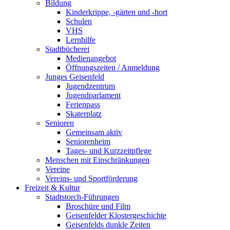
Bildung
Kinderkrippe, -gärten und -hort
Schulen
VHS
Lernhilfe
Stadtbücherei
Medienangebot
Öffnungszeiten / Anmeldung
Junges Geisenfeld
Jugendzentrum
Jugendparlament
Ferienpass
Skaterplatz
Senioren
Gemeinsam aktiv
Seniorenheim
Tages- und Kurzzeitpflege
Menschen mit Einschränkungen
Vereine
Vereins- und Sportförderung
Freizeit & Kultur
Stadtstorch-Führungen
Broschüre und Film
Geisenfelder Klostergeschichte
Geisenfelds dunkle Zeiten