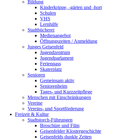
Bildung
Kinderkrippe, -gärten und -hort
Schulen
VHS
Lernhilfe
Stadtbücherei
Medienangebot
Öffnungszeiten / Anmeldung
Junges Geisenfeld
Jugendzentrum
Jugendparlament
Ferienpass
Skaterplatz
Senioren
Gemeinsam aktiv
Seniorenheim
Tages- und Kurzzeitpflege
Menschen mit Einschränkungen
Vereine
Vereins- und Sportförderung
Freizeit & Kultur
Stadtstorch-Führungen
Broschüre und Film
Geisenfelder Klostergeschichte
Geisenfelds dunkle Zeiten