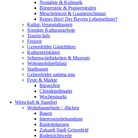
Nostalgie & Kulinarik
Bürgerstolz & Prangerstrafen
Meuchelmord & Gaumenschmaus
Reines Bier! Der Bayern Lebenselixier?
Kultur-Veranstaltungen
Sonstige Kulturangebote
Tourist-Info
Freizeit
Geisenfelder Gästeführer
Kulturpreisträger
Sehenswürdigkeiten & Museum
Wohnmobilstellplatz
Stadtoasen
Geisenfelder samma mia
Feste & Märkte
Bürgerfest
Christkindlmarkt
Wochenmarkt
Wirtschaft & Standort
Wohnbaugebiete / -flächen
Bauen
Interessensbekundung
Bauleitplanung
Zukunft Stadt Geisenfeld
Bodenrichtwerte