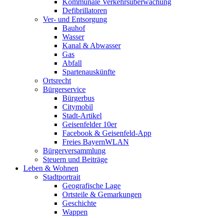
Kommunale Verkehrsüberwachung
Defibrillatoren
Ver- und Entsorgung
Bauhof
Wasser
Kanal & Abwasser
Gas
Abfall
Spartenauskünfte
Ortsrecht
Bürgerservice
Bürgerbus
Citymobil
Stadt-Artikel
Geisenfelder 10er
Facebook & Geisenfeld-App
Freies BayernWLAN
Bürgerversammlung
Steuern und Beiträge
Leben & Wohnen
Stadtportrait
Geografische Lage
Ortsteile & Gemarkungen
Geschichte
Wappen