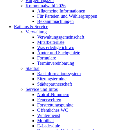
Bürgermagazin
Kommunalwahl 2026
Allgemeine Informationen
Für Parteien und Wählergruppen
Bekanntmachungen
Rathaus & Service
Verwaltung
Verwaltungsgemeinschaft
Mitarbeiterliste
Was erledige ich wo
Ämter und Sachgebiete
Formulare
Terminvereinbarung
Stadtrat
Ratsinformationssystem
Sitzungstermine
Städtepartnerschaft
Service und Infos
Notruf-Nummern
Feuerwehren
Forstrettungspunkte
Öffentliches WC
Winterdienst
Mobilität
E-Ladesäule