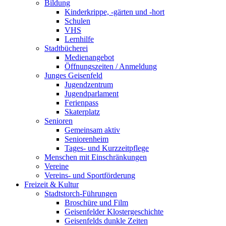
Bildung
Kinderkrippe, -gärten und -hort
Schulen
VHS
Lernhilfe
Stadtbücherei
Medienangebot
Öffnungszeiten / Anmeldung
Junges Geisenfeld
Jugendzentrum
Jugendparlament
Ferienpass
Skaterplatz
Senioren
Gemeinsam aktiv
Seniorenheim
Tages- und Kurzzeitpflege
Menschen mit Einschränkungen
Vereine
Vereins- und Sportförderung
Freizeit & Kultur
Stadtstorch-Führungen
Broschüre und Film
Geisenfelder Klostergeschichte
Geisenfelds dunkle Zeiten