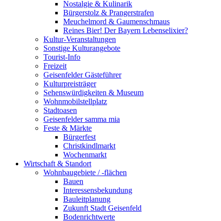
Nostalgie & Kulinarik
Bürgerstolz & Prangerstrafen
Meuchelmord & Gaumenschmaus
Reines Bier! Der Bayern Lebenselixier?
Kultur-Veranstaltungen
Sonstige Kulturangebote
Tourist-Info
Freizeit
Geisenfelder Gästeführer
Kulturpreisträger
Sehenswürdigkeiten & Museum
Wohnmobilstellplatz
Stadtoasen
Geisenfelder samma mia
Feste & Märkte
Bürgerfest
Christkindlmarkt
Wochenmarkt
Wirtschaft & Standort
Wohnbaugebiete / -flächen
Bauen
Interessensbekundung
Bauleitplanung
Zukunft Stadt Geisenfeld
Bodenrichtwerte