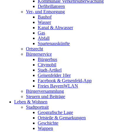
Kommunale Verkehrsüberwachung
Defibrillatoren
Ver- und Entsorgung
Bauhof
Wasser
Kanal & Abwasser
Gas
Abfall
Spartenauskünfte
Ortsrecht
Bürgerservice
Bürgerbus
Citymobil
Stadt-Artikel
Geisenfelder 10er
Facebook & Geisenfeld-App
Freies BayernWLAN
Bürgerversammlung
Steuern und Beiträge
Leben & Wohnen
Stadtportrait
Geografische Lage
Ortsteile & Gemarkungen
Geschichte
Wappen