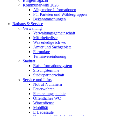
Bürgermagazin
Kommunalwahl 2026
Allgemeine Informationen
Für Parteien und Wählergruppen
Bekanntmachungen
Rathaus & Service
Verwaltung
Verwaltungsgemeinschaft
Mitarbeiterliste
Was erledige ich wo
Ämter und Sachgebiete
Formulare
Terminvereinbarung
Stadtrat
Ratsinformationssystem
Sitzungstermine
Städtepartnerschaft
Service und Infos
Notruf-Nummern
Feuerwehren
Forstrettungspunkte
Öffentliches WC
Winterdienst
Mobilität
E-Ladesäule