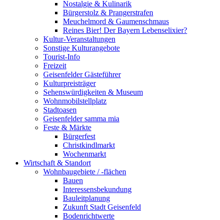
Nostalgie & Kulinarik
Bürgerstolz & Prangerstrafen
Meuchelmord & Gaumenschmaus
Reines Bier! Der Bayern Lebenselixier?
Kultur-Veranstaltungen
Sonstige Kulturangebote
Tourist-Info
Freizeit
Geisenfelder Gästeführer
Kulturpreisträger
Sehenswürdigkeiten & Museum
Wohnmobilstellplatz
Stadtoasen
Geisenfelder samma mia
Feste & Märkte
Bürgerfest
Christkindlmarkt
Wochenmarkt
Wirtschaft & Standort
Wohnbaugebiete / -flächen
Bauen
Interessensbekundung
Bauleitplanung
Zukunft Stadt Geisenfeld
Bodenrichtwerte