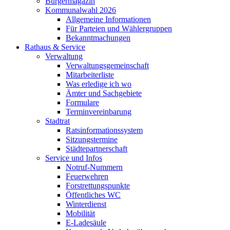
Bürgermagazin
Kommunalwahl 2026
Allgemeine Informationen
Für Parteien und Wählergruppen
Bekanntmachungen
Rathaus & Service
Verwaltung
Verwaltungsgemeinschaft
Mitarbeiterliste
Was erledige ich wo
Ämter und Sachgebiete
Formulare
Terminvereinbarung
Stadtrat
Ratsinformationssystem
Sitzungstermine
Städtepartnerschaft
Service und Infos
Notruf-Nummern
Feuerwehren
Forstrettungspunkte
Öffentliches WC
Winterdienst
Mobilität
E-Ladesäule