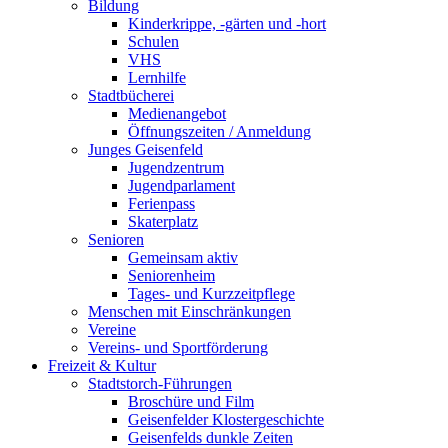
Bildung
Kinderkrippe, -gärten und -hort
Schulen
VHS
Lernhilfe
Stadtbücherei
Medienangebot
Öffnungszeiten / Anmeldung
Junges Geisenfeld
Jugendzentrum
Jugendparlament
Ferienpass
Skaterplatz
Senioren
Gemeinsam aktiv
Seniorenheim
Tages- und Kurzzeitpflege
Menschen mit Einschränkungen
Vereine
Vereins- und Sportförderung
Freizeit & Kultur
Stadtstorch-Führungen
Broschüre und Film
Geisenfelder Klostergeschichte
Geisenfelds dunkle Zeiten