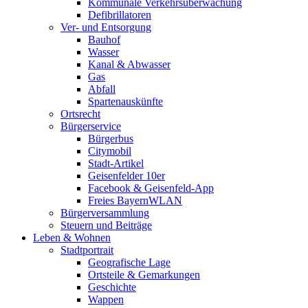
Kommunale Verkehrsüberwachung
Defibrillatoren
Ver- und Entsorgung
Bauhof
Wasser
Kanal & Abwasser
Gas
Abfall
Spartenauskünfte
Ortsrecht
Bürgerservice
Bürgerbus
Citymobil
Stadt-Artikel
Geisenfelder 10er
Facebook & Geisenfeld-App
Freies BayernWLAN
Bürgerversammlung
Steuern und Beiträge
Leben & Wohnen
Stadtportrait
Geografische Lage
Ortsteile & Gemarkungen
Geschichte
Wappen