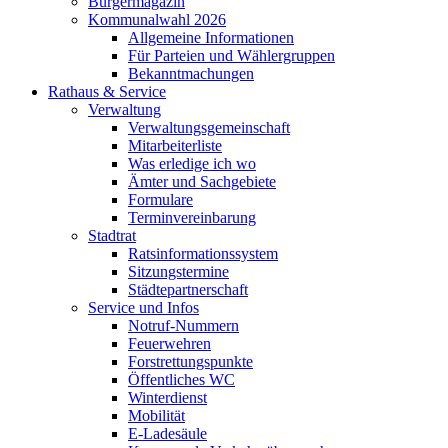
Bürgermagazin
Kommunalwahl 2026
Allgemeine Informationen
Für Parteien und Wählergruppen
Bekanntmachungen
Rathaus & Service
Verwaltung
Verwaltungsgemeinschaft
Mitarbeiterliste
Was erledige ich wo
Ämter und Sachgebiete
Formulare
Terminvereinbarung
Stadtrat
Ratsinformationssystem
Sitzungstermine
Städtepartnerschaft
Service und Infos
Notruf-Nummern
Feuerwehren
Forstrettungspunkte
Öffentliches WC
Winterdienst
Mobilität
E-Ladesäule