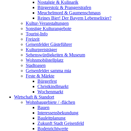
Nostalgie & Kulinarik
Bürgerstolz & Prangerstrafen
Meuchelmord & Gaumenschmaus
Reines Bier! Der Bayern Lebenselixier?
Kultur-Veranstaltungen
Sonstige Kulturangebote
Tourist-Info
Freizeit
Geisenfelder Gästeführer
Kulturpreisträger
Sehenswürdigkeiten & Museum
Wohnmobilstellplatz
Stadtoasen
Geisenfelder samma mia
Feste & Märkte
Bürgerfest
Christkindlmarkt
Wochenmarkt
Wirtschaft & Standort
Wohnbaugebiete / -flächen
Bauen
Interessensbekundung
Bauleitplanung
Zukunft Stadt Geisenfeld
Bodenrichtwerte