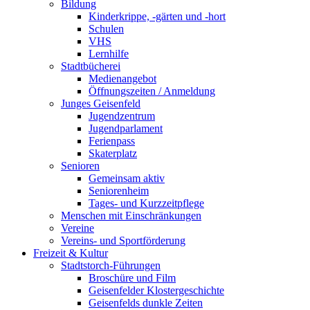
Bildung
Kinderkrippe, -gärten und -hort
Schulen
VHS
Lernhilfe
Stadtbücherei
Medienangebot
Öffnungszeiten / Anmeldung
Junges Geisenfeld
Jugendzentrum
Jugendparlament
Ferienpass
Skaterplatz
Senioren
Gemeinsam aktiv
Seniorenheim
Tages- und Kurzzeitpflege
Menschen mit Einschränkungen
Vereine
Vereins- und Sportförderung
Freizeit & Kultur
Stadtstorch-Führungen
Broschüre und Film
Geisenfelder Klostergeschichte
Geisenfelds dunkle Zeiten