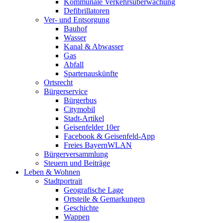
Kommunale Verkehrsüberwachung
Defibrillatoren
Ver- und Entsorgung
Bauhof
Wasser
Kanal & Abwasser
Gas
Abfall
Spartenauskünfte
Ortsrecht
Bürgerservice
Bürgerbus
Citymobil
Stadt-Artikel
Geisenfelder 10er
Facebook & Geisenfeld-App
Freies BayernWLAN
Bürgerversammlung
Steuern und Beiträge
Leben & Wohnen
Stadtportrait
Geografische Lage
Ortsteile & Gemarkungen
Geschichte
Wappen