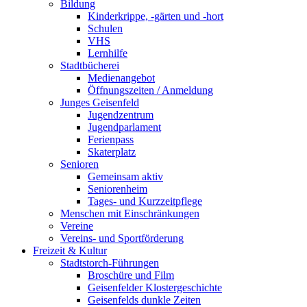
Bildung
Kinderkrippe, -gärten und -hort
Schulen
VHS
Lernhilfe
Stadtbücherei
Medienangebot
Öffnungszeiten / Anmeldung
Junges Geisenfeld
Jugendzentrum
Jugendparlament
Ferienpass
Skaterplatz
Senioren
Gemeinsam aktiv
Seniorenheim
Tages- und Kurzzeitpflege
Menschen mit Einschränkungen
Vereine
Vereins- und Sportförderung
Freizeit & Kultur
Stadtstorch-Führungen
Broschüre und Film
Geisenfelder Klostergeschichte
Geisenfelds dunkle Zeiten