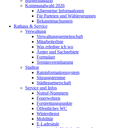
Bürgermagazin
Kommunalwahl 2026
Allgemeine Informationen
Für Parteien und Wählergruppen
Bekanntmachungen
Rathaus & Service
Verwaltung
Verwaltungsgemeinschaft
Mitarbeiterliste
Was erledige ich wo
Ämter und Sachgebiete
Formulare
Terminvereinbarung
Stadtrat
Ratsinformationssystem
Sitzungstermine
Städtepartnerschaft
Service und Infos
Notruf-Nummern
Feuerwehren
Forstrettungspunkte
Öffentliches WC
Winterdienst
Mobilität
E-Ladesäule