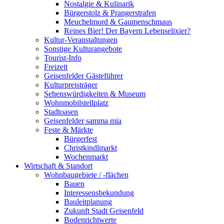
Nostalgie & Kulinarik
Bürgerstolz & Prangerstrafen
Meuchelmord & Gaumenschmaus
Reines Bier! Der Bayern Lebenselixier?
Kultur-Veranstaltungen
Sonstige Kulturangebote
Tourist-Info
Freizeit
Geisenfelder Gästeführer
Kulturpreisträger
Sehenswürdigkeiten & Museum
Wohnmobilstellplatz
Stadtoasen
Geisenfelder samma mia
Feste & Märkte
Bürgerfest
Christkindlmarkt
Wochenmarkt
Wirtschaft & Standort
Wohnbaugebiete / -flächen
Bauen
Interessensbekundung
Bauleitplanung
Zukunft Stadt Geisenfeld
Bodenrichtwerte