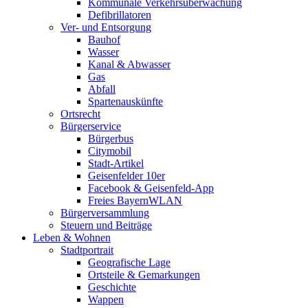
Kommunale Verkehrsüberwachung
Defibrillatoren
Ver- und Entsorgung
Bauhof
Wasser
Kanal & Abwasser
Gas
Abfall
Spartenauskünfte
Ortsrecht
Bürgerservice
Bürgerbus
Citymobil
Stadt-Artikel
Geisenfelder 10er
Facebook & Geisenfeld-App
Freies BayernWLAN
Bürgerversammlung
Steuern und Beiträge
Leben & Wohnen
Stadtportrait
Geografische Lage
Ortsteile & Gemarkungen
Geschichte
Wappen