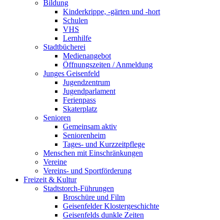
Bildung
Kinderkrippe, -gärten und -hort
Schulen
VHS
Lernhilfe
Stadtbücherei
Medienangebot
Öffnungszeiten / Anmeldung
Junges Geisenfeld
Jugendzentrum
Jugendparlament
Ferienpass
Skaterplatz
Senioren
Gemeinsam aktiv
Seniorenheim
Tages- und Kurzzeitpflege
Menschen mit Einschränkungen
Vereine
Vereins- und Sportförderung
Freizeit & Kultur
Stadtstorch-Führungen
Broschüre und Film
Geisenfelder Klostergeschichte
Geisenfelds dunkle Zeiten