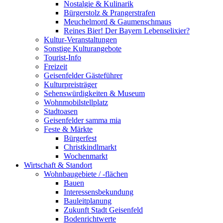
Nostalgie & Kulinarik
Bürgerstolz & Prangerstrafen
Meuchelmord & Gaumenschmaus
Reines Bier! Der Bayern Lebenselixier?
Kultur-Veranstaltungen
Sonstige Kulturangebote
Tourist-Info
Freizeit
Geisenfelder Gästeführer
Kulturpreisträger
Sehenswürdigkeiten & Museum
Wohnmobilstellplatz
Stadtoasen
Geisenfelder samma mia
Feste & Märkte
Bürgerfest
Christkindlmarkt
Wochenmarkt
Wirtschaft & Standort
Wohnbaugebiete / -flächen
Bauen
Interessensbekundung
Bauleitplanung
Zukunft Stadt Geisenfeld
Bodenrichtwerte