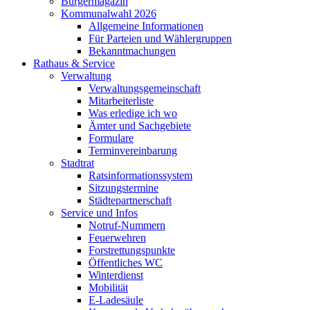
Bürgermagazin
Kommunalwahl 2026
Allgemeine Informationen
Für Parteien und Wählergruppen
Bekanntmachungen
Rathaus & Service
Verwaltung
Verwaltungsgemeinschaft
Mitarbeiterliste
Was erledige ich wo
Ämter und Sachgebiete
Formulare
Terminvereinbarung
Stadtrat
Ratsinformationssystem
Sitzungstermine
Städtepartnerschaft
Service und Infos
Notruf-Nummern
Feuerwehren
Forstrettungspunkte
Öffentliches WC
Winterdienst
Mobilität
E-Ladesäule