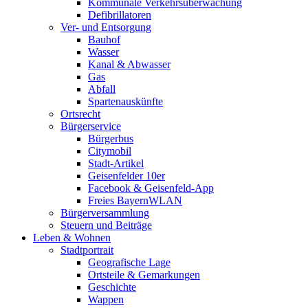
Kommunale Verkehrsüberwachung
Defibrillatoren
Ver- und Entsorgung
Bauhof
Wasser
Kanal & Abwasser
Gas
Abfall
Spartenauskünfte
Ortsrecht
Bürgerservice
Bürgerbus
Citymobil
Stadt-Artikel
Geisenfelder 10er
Facebook & Geisenfeld-App
Freies BayernWLAN
Bürgerversammlung
Steuern und Beiträge
Leben & Wohnen
Stadtportrait
Geografische Lage
Ortsteile & Gemarkungen
Geschichte
Wappen