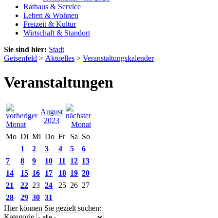
Rathaus & Service
Leben & Wohnen
Freizeit & Kultur
Wirtschaft & Standort
Sie sind hier:
Stadt
Geisenfeld
>
Aktuelles
>
Veranstaltungskalender
Veranstaltungen
August
2023
Mo
Di
Mi
Do
Fr
Sa
So
1
2
3
4
5
6
7
8
9
10
11
12
13
14
15
16
17
18
19
20
21
22
23
24
25
26
27
28
29
30
31
Hier können Sie gezielt suchen:
Kategorie