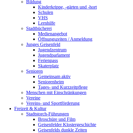
Bildung
Kinderkrippe, -gärten und -hort
Schulen
VHS
Lernhilfe
Stadtbücherei
Medienangebot
Öffnungszeiten / Anmeldung
Junges Geisenfeld
Jugendzentrum
Jugendparlament
Ferienpass
Skaterplatz
Senioren
Gemeinsam aktiv
Seniorenheim
Tages- und Kurzzeitpflege
Menschen mit Einschränkungen
Vereine
Vereins- und Sportförderung
Freizeit & Kultur
Stadtstorch-Führungen
Broschüre und Film
Geisenfelder Klostergeschichte
Geisenfelds dunkle Zeiten