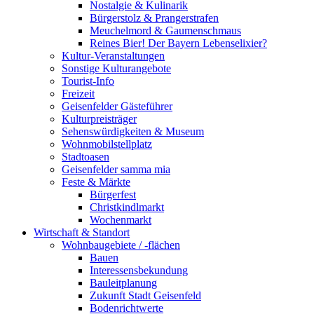
Nostalgie & Kulinarik
Bürgerstolz & Prangerstrafen
Meuchelmord & Gaumenschmaus
Reines Bier! Der Bayern Lebenselixier?
Kultur-Veranstaltungen
Sonstige Kulturangebote
Tourist-Info
Freizeit
Geisenfelder Gästeführer
Kulturpreisträger
Sehenswürdigkeiten & Museum
Wohnmobilstellplatz
Stadtoasen
Geisenfelder samma mia
Feste & Märkte
Bürgerfest
Christkindlmarkt
Wochenmarkt
Wirtschaft & Standort
Wohnbaugebiete / -flächen
Bauen
Interessensbekundung
Bauleitplanung
Zukunft Stadt Geisenfeld
Bodenrichtwerte