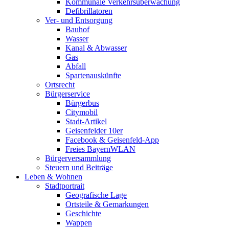
Kommunale Verkehrsüberwachung
Defibrillatoren
Ver- und Entsorgung
Bauhof
Wasser
Kanal & Abwasser
Gas
Abfall
Spartenauskünfte
Ortsrecht
Bürgerservice
Bürgerbus
Citymobil
Stadt-Artikel
Geisenfelder 10er
Facebook & Geisenfeld-App
Freies BayernWLAN
Bürgerversammlung
Steuern und Beiträge
Leben & Wohnen
Stadtportrait
Geografische Lage
Ortsteile & Gemarkungen
Geschichte
Wappen