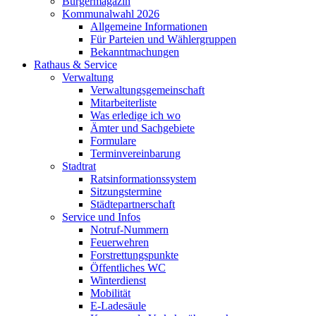
Bürgermagazin
Kommunalwahl 2026
Allgemeine Informationen
Für Parteien und Wählergruppen
Bekanntmachungen
Rathaus & Service
Verwaltung
Verwaltungsgemeinschaft
Mitarbeiterliste
Was erledige ich wo
Ämter und Sachgebiete
Formulare
Terminvereinbarung
Stadtrat
Ratsinformationssystem
Sitzungstermine
Städtepartnerschaft
Service und Infos
Notruf-Nummern
Feuerwehren
Forstrettungspunkte
Öffentliches WC
Winterdienst
Mobilität
E-Ladesäule