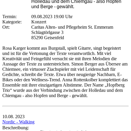
Holledau und dem Chiemgau - also Hopfen
und Berge - gewählt.
Termin:
09.08.2023 19:00 Uhr
Kategorie:
Konzert
Ort:
Caritas Alten- und Pflegeheim St. Emmeram
Schlagtörlgasse 3
85290 Geisenfeld
Rosa Karger kommt aus Burgstall, spielt Gitarre, singt begeistert
und ist für die Vertonung der Texte verantwortlich. Mit viel
Kreativität und Feingefühl versucht sie mit ihren Melodien die
Aussage der Texte zu unterstreichen. Simon Berger aus Übersee am
Chiemsee, ein virtuoser Ziachspieler mit viel Leidenschaft für
Gedichte, schreibt die Texte. Etwa über neugierige Nachbarn, E-
Bikes oder den Wellness-Trend. Anna Rottenkolber komplettiert das
Ensemble mit ihrer einzigartigen Altstimme. Der Name „Hopfberg
Trio“ wurde aus der Verbindung zwischen der Holledau und dem
Chiemgau - also Hopfen und Berge - gewählt.
10.08.
2023
Nordic - Walking
Beschreibung: