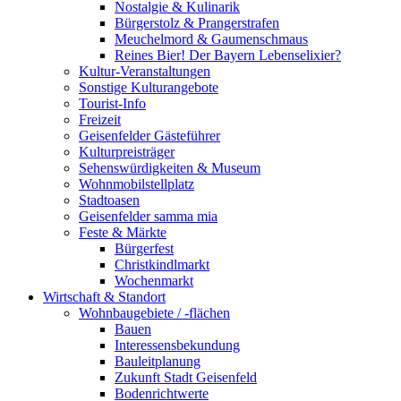
Nostalgie & Kulinarik
Bürgerstolz & Prangerstrafen
Meuchelmord & Gaumenschmaus
Reines Bier! Der Bayern Lebenselixier?
Kultur-Veranstaltungen
Sonstige Kulturangebote
Tourist-Info
Freizeit
Geisenfelder Gästeführer
Kulturpreisträger
Sehenswürdigkeiten & Museum
Wohnmobilstellplatz
Stadtoasen
Geisenfelder samma mia
Feste & Märkte
Bürgerfest
Christkindlmarkt
Wochenmarkt
Wirtschaft & Standort
Wohnbaugebiete / -flächen
Bauen
Interessensbekundung
Bauleitplanung
Zukunft Stadt Geisenfeld
Bodenrichtwerte