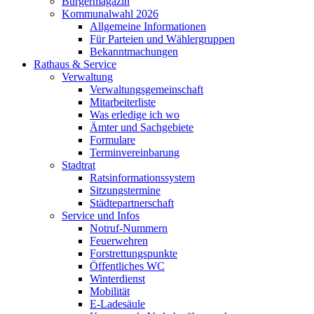
Bürgermagazin
Kommunalwahl 2026
Allgemeine Informationen
Für Parteien und Wählergruppen
Bekanntmachungen
Rathaus & Service
Verwaltung
Verwaltungsgemeinschaft
Mitarbeiterliste
Was erledige ich wo
Ämter und Sachgebiete
Formulare
Terminvereinbarung
Stadtrat
Ratsinformationssystem
Sitzungstermine
Städtepartnerschaft
Service und Infos
Notruf-Nummern
Feuerwehren
Forstrettungspunkte
Öffentliches WC
Winterdienst
Mobilität
E-Ladesäule