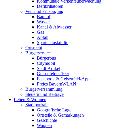
Kommunale Verkehrsüberwachung
Defibrillatoren
Ver- und Entsorgung
Bauhof
Wasser
Kanal & Abwasser
Gas
Abfall
Spartenauskünfte
Ortsrecht
Bürgerservice
Bürgerbus
Citymobil
Stadt-Artikel
Geisenfelder 10er
Facebook & Geisenfeld-App
Freies BayernWLAN
Bürgerversammlung
Steuern und Beiträge
Leben & Wohnen
Stadtportrait
Geografische Lage
Ortsteile & Gemarkungen
Geschichte
Wappen