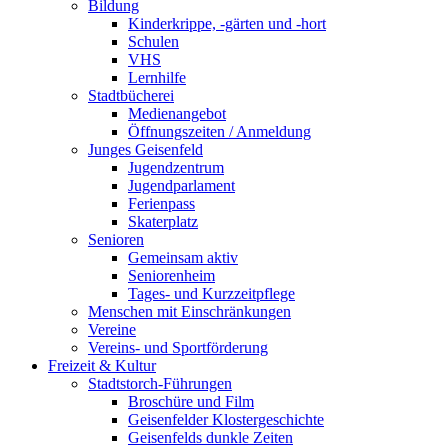
Bildung
Kinderkrippe, -gärten und -hort
Schulen
VHS
Lernhilfe
Stadtbücherei
Medienangebot
Öffnungszeiten / Anmeldung
Junges Geisenfeld
Jugendzentrum
Jugendparlament
Ferienpass
Skaterplatz
Senioren
Gemeinsam aktiv
Seniorenheim
Tages- und Kurzzeitpflege
Menschen mit Einschränkungen
Vereine
Vereins- und Sportförderung
Freizeit & Kultur
Stadtstorch-Führungen
Broschüre und Film
Geisenfelder Klostergeschichte
Geisenfelds dunkle Zeiten