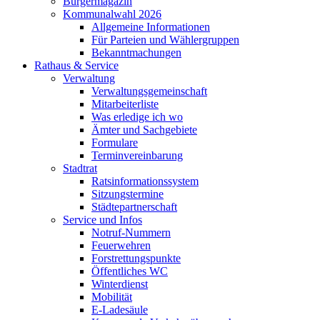
Bürgermagazin
Kommunalwahl 2026
Allgemeine Informationen
Für Parteien und Wählergruppen
Bekanntmachungen
Rathaus & Service
Verwaltung
Verwaltungsgemeinschaft
Mitarbeiterliste
Was erledige ich wo
Ämter und Sachgebiete
Formulare
Terminvereinbarung
Stadtrat
Ratsinformationssystem
Sitzungstermine
Städtepartnerschaft
Service und Infos
Notruf-Nummern
Feuerwehren
Forstrettungspunkte
Öffentliches WC
Winterdienst
Mobilität
E-Ladesäule