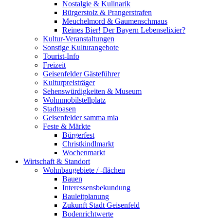
Nostalgie & Kulinarik
Bürgerstolz & Prangerstrafen
Meuchelmord & Gaumenschmaus
Reines Bier! Der Bayern Lebenselixier?
Kultur-Veranstaltungen
Sonstige Kulturangebote
Tourist-Info
Freizeit
Geisenfelder Gästeführer
Kulturpreisträger
Sehenswürdigkeiten & Museum
Wohnmobilstellplatz
Stadtoasen
Geisenfelder samma mia
Feste & Märkte
Bürgerfest
Christkindlmarkt
Wochenmarkt
Wirtschaft & Standort
Wohnbaugebiete / -flächen
Bauen
Interessensbekundung
Bauleitplanung
Zukunft Stadt Geisenfeld
Bodenrichtwerte