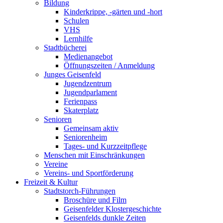
Bildung
Kinderkrippe, -gärten und -hort
Schulen
VHS
Lernhilfe
Stadtbücherei
Medienangebot
Öffnungszeiten / Anmeldung
Junges Geisenfeld
Jugendzentrum
Jugendparlament
Ferienpass
Skaterplatz
Senioren
Gemeinsam aktiv
Seniorenheim
Tages- und Kurzzeitpflege
Menschen mit Einschränkungen
Vereine
Vereins- und Sportförderung
Freizeit & Kultur
Stadtstorch-Führungen
Broschüre und Film
Geisenfelder Klostergeschichte
Geisenfelds dunkle Zeiten