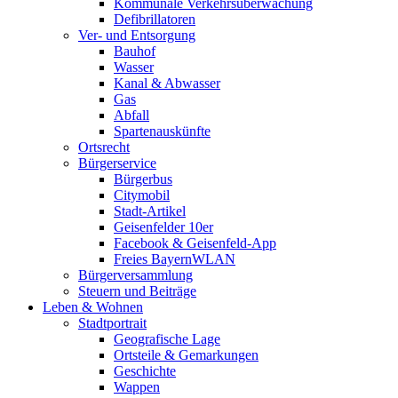
Kommunale Verkehrsüberwachung
Defibrillatoren
Ver- und Entsorgung
Bauhof
Wasser
Kanal & Abwasser
Gas
Abfall
Spartenauskünfte
Ortsrecht
Bürgerservice
Bürgerbus
Citymobil
Stadt-Artikel
Geisenfelder 10er
Facebook & Geisenfeld-App
Freies BayernWLAN
Bürgerversammlung
Steuern und Beiträge
Leben & Wohnen
Stadtportrait
Geografische Lage
Ortsteile & Gemarkungen
Geschichte
Wappen