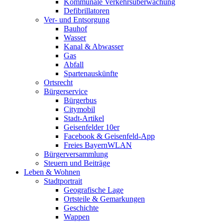
Kommunale Verkehrsüberwachung
Defibrillatoren
Ver- und Entsorgung
Bauhof
Wasser
Kanal & Abwasser
Gas
Abfall
Spartenauskünfte
Ortsrecht
Bürgerservice
Bürgerbus
Citymobil
Stadt-Artikel
Geisenfelder 10er
Facebook & Geisenfeld-App
Freies BayernWLAN
Bürgerversammlung
Steuern und Beiträge
Leben & Wohnen
Stadtportrait
Geografische Lage
Ortsteile & Gemarkungen
Geschichte
Wappen