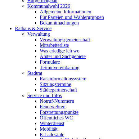
Bürgermagazin
Kommunalwahl 2026
Allgemeine Informationen
Für Parteien und Wählergruppen
Bekanntmachungen
Rathaus & Service
Verwaltung
Verwaltungsgemeinschaft
Mitarbeiterliste
Was erledige ich wo
Ämter und Sachgebiete
Formulare
Terminvereinbarung
Stadtrat
Ratsinformationssystem
Sitzungstermine
Städtepartnerschaft
Service und Infos
Notruf-Nummern
Feuerwehren
Forstrettungspunkte
Öffentliches WC
Winterdienst
Mobilität
E-Ladesäule