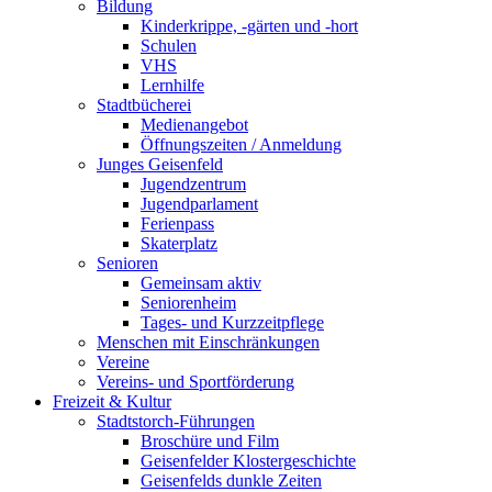
Bildung
Kinderkrippe, -gärten und -hort
Schulen
VHS
Lernhilfe
Stadtbücherei
Medienangebot
Öffnungszeiten / Anmeldung
Junges Geisenfeld
Jugendzentrum
Jugendparlament
Ferienpass
Skaterplatz
Senioren
Gemeinsam aktiv
Seniorenheim
Tages- und Kurzzeitpflege
Menschen mit Einschränkungen
Vereine
Vereins- und Sportförderung
Freizeit & Kultur
Stadtstorch-Führungen
Broschüre und Film
Geisenfelder Klostergeschichte
Geisenfelds dunkle Zeiten