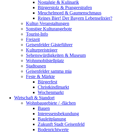
Nostalgie & Kulinarik
Bürgerstolz & Prangerstrafen
Meuchelmord & Gaumenschmaus
Reines Bier! Der Bayern Lebenselixier?
Kultur-Veranstaltungen
Sonstige Kulturangebote
Tourist-Info
Freizeit
Geisenfelder Gästeführer
Kulturpreisträger
Sehenswürdigkeiten & Museum
Wohnmobilstellplatz
Stadtoasen
Geisenfelder samma mia
Feste & Märkte
Bürgerfest
Christkindlmarkt
Wochenmarkt
Wirtschaft & Standort
Wohnbaugebiete / -flächen
Bauen
Interessensbekundung
Bauleitplanung
Zukunft Stadt Geisenfeld
Bodenrichtwerte