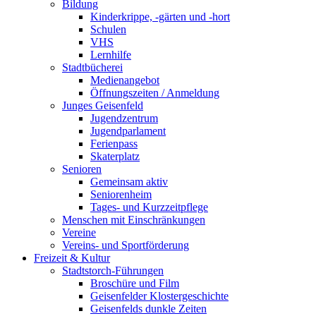
Bildung
Kinderkrippe, -gärten und -hort
Schulen
VHS
Lernhilfe
Stadtbücherei
Medienangebot
Öffnungszeiten / Anmeldung
Junges Geisenfeld
Jugendzentrum
Jugendparlament
Ferienpass
Skaterplatz
Senioren
Gemeinsam aktiv
Seniorenheim
Tages- und Kurzzeitpflege
Menschen mit Einschränkungen
Vereine
Vereins- und Sportförderung
Freizeit & Kultur
Stadtstorch-Führungen
Broschüre und Film
Geisenfelder Klostergeschichte
Geisenfelds dunkle Zeiten