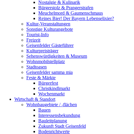
Nostalgie & Kulinarik
Bürgerstolz & Prangerstrafen
Meuchelmord & Gaumenschmaus
Reines Bier! Der Bayern Lebenselixier?
Kultur-Veranstaltungen
Sonstige Kulturangebote
Tourist-Info
Freizeit
Geisenfelder Gästeführer
Kulturpreisträger
Sehenswürdigkeiten & Museum
Wohnmobilstellplatz
Stadtoasen
Geisenfelder samma mia
Feste & Märkte
Bürgerfest
Christkindlmarkt
Wochenmarkt
Wirtschaft & Standort
Wohnbaugebiete / -flächen
Bauen
Interessensbekundung
Bauleitplanung
Zukunft Stadt Geisenfeld
Bodenrichtwerte