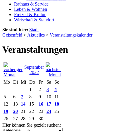
Rathaus & Service
Leben & Wohnen
Freizeit & Kultur
Wirtschaft & Standort
Sie sind hier:
Stadt
Geisenfeld
>
Aktuelles
>
Veranstaltungskalender
Veranstaltungen
September
2022
Mo
Di
Mi
Do
Fr
Sa
So
1
2
3
4
5
6
7
8
9
10
11
12
13
14
15
16
17
18
19
20
21
22
23
24
25
26
27
28
29
30
Hier können Sie gezielt suchen:
Kategorie