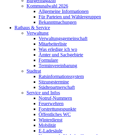
Bürgermagazin
Kommunalwahl 2026
Allgemeine Informationen
Für Parteien und Wählergruppen
Bekanntmachungen
Rathaus & Service
Verwaltung
Verwaltungsgemeinschaft
Mitarbeiterliste
Was erledige ich wo
Ämter und Sachgebiete
Formulare
Terminvereinbarung
Stadtrat
Ratsinformationssystem
Sitzungstermine
Städtepartnerschaft
Service und Infos
Notruf-Nummern
Feuerwehren
Forstrettungspunkte
Öffentliches WC
Winterdienst
Mobilität
E-Ladesäule