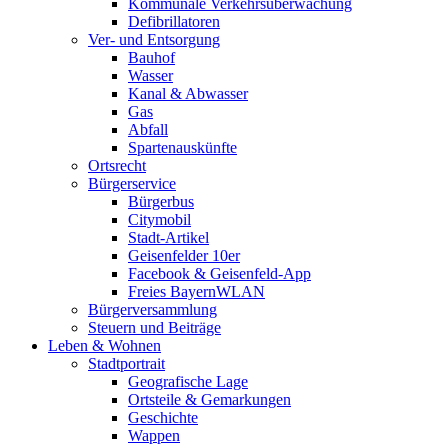
Kommunale Verkehrsüberwachung
Defibrillatoren
Ver- und Entsorgung
Bauhof
Wasser
Kanal & Abwasser
Gas
Abfall
Spartenauskünfte
Ortsrecht
Bürgerservice
Bürgerbus
Citymobil
Stadt-Artikel
Geisenfelder 10er
Facebook & Geisenfeld-App
Freies BayernWLAN
Bürgerversammlung
Steuern und Beiträge
Leben & Wohnen
Stadtportrait
Geografische Lage
Ortsteile & Gemarkungen
Geschichte
Wappen