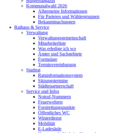
Bürgermagazin
Kommunalwahl 2026
Allgemeine Informationen
Für Parteien und Wählergruppen
Bekanntmachungen
Rathaus & Service
Verwaltung
Verwaltungsgemeinschaft
Mitarbeiterliste
Was erledige ich wo
Ämter und Sachgebiete
Formulare
Terminvereinbarung
Stadtrat
Ratsinformationssystem
Sitzungstermine
Städtepartnerschaft
Service und Infos
Notruf-Nummern
Feuerwehren
Forstrettungspunkte
Öffentliches WC
Winterdienst
Mobilität
E-Ladesäule