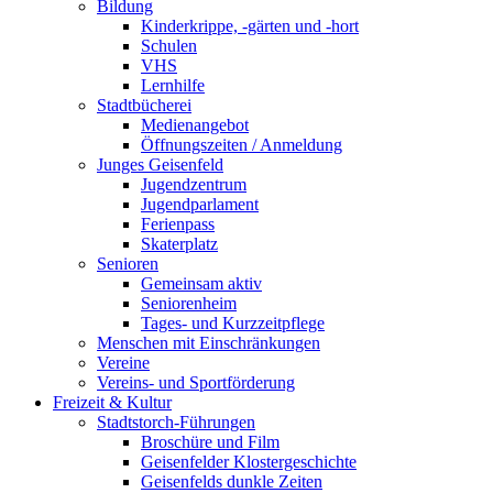
Bildung
Kinderkrippe, -gärten und -hort
Schulen
VHS
Lernhilfe
Stadtbücherei
Medienangebot
Öffnungszeiten / Anmeldung
Junges Geisenfeld
Jugendzentrum
Jugendparlament
Ferienpass
Skaterplatz
Senioren
Gemeinsam aktiv
Seniorenheim
Tages- und Kurzzeitpflege
Menschen mit Einschränkungen
Vereine
Vereins- und Sportförderung
Freizeit & Kultur
Stadtstorch-Führungen
Broschüre und Film
Geisenfelder Klostergeschichte
Geisenfelds dunkle Zeiten