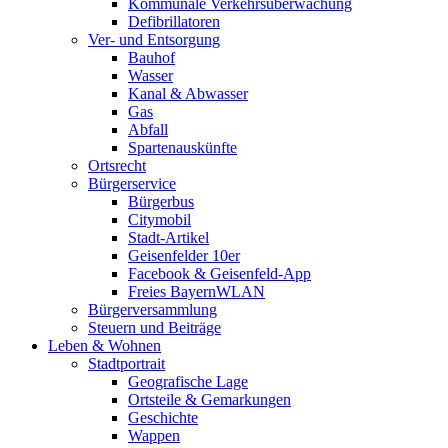
Kommunale Verkehrsüberwachung
Defibrillatoren
Ver- und Entsorgung
Bauhof
Wasser
Kanal & Abwasser
Gas
Abfall
Spartenauskünfte
Ortsrecht
Bürgerservice
Bürgerbus
Citymobil
Stadt-Artikel
Geisenfelder 10er
Facebook & Geisenfeld-App
Freies BayernWLAN
Bürgerversammlung
Steuern und Beiträge
Leben & Wohnen
Stadtportrait
Geografische Lage
Ortsteile & Gemarkungen
Geschichte
Wappen