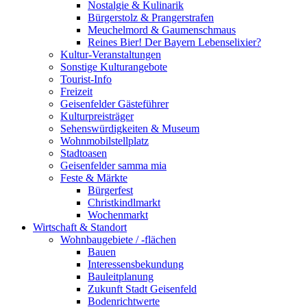
Nostalgie & Kulinarik
Bürgerstolz & Prangerstrafen
Meuchelmord & Gaumenschmaus
Reines Bier! Der Bayern Lebenselixier?
Kultur-Veranstaltungen
Sonstige Kulturangebote
Tourist-Info
Freizeit
Geisenfelder Gästeführer
Kulturpreisträger
Sehenswürdigkeiten & Museum
Wohnmobilstellplatz
Stadtoasen
Geisenfelder samma mia
Feste & Märkte
Bürgerfest
Christkindlmarkt
Wochenmarkt
Wirtschaft & Standort
Wohnbaugebiete / -flächen
Bauen
Interessensbekundung
Bauleitplanung
Zukunft Stadt Geisenfeld
Bodenrichtwerte