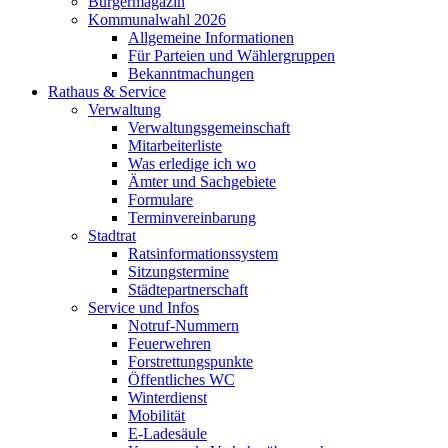
Bürgermagazin
Kommunalwahl 2026
Allgemeine Informationen
Für Parteien und Wählergruppen
Bekanntmachungen
Rathaus & Service
Verwaltung
Verwaltungsgemeinschaft
Mitarbeiterliste
Was erledige ich wo
Ämter und Sachgebiete
Formulare
Terminvereinbarung
Stadtrat
Ratsinformationssystem
Sitzungstermine
Städtepartnerschaft
Service und Infos
Notruf-Nummern
Feuerwehren
Forstrettungspunkte
Öffentliches WC
Winterdienst
Mobilität
E-Ladesäule