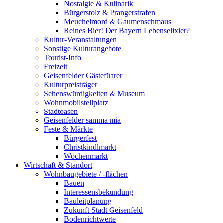
Nostalgie & Kulinarik
Bürgerstolz & Prangerstrafen
Meuchelmord & Gaumenschmaus
Reines Bier! Der Bayern Lebenselixier?
Kultur-Veranstaltungen
Sonstige Kulturangebote
Tourist-Info
Freizeit
Geisenfelder Gästeführer
Kulturpreisträger
Sehenswürdigkeiten & Museum
Wohnmobilstellplatz
Stadtoasen
Geisenfelder samma mia
Feste & Märkte
Bürgerfest
Christkindlmarkt
Wochenmarkt
Wirtschaft & Standort
Wohnbaugebiete / -flächen
Bauen
Interessensbekundung
Bauleitplanung
Zukunft Stadt Geisenfeld
Bodenrichtwerte