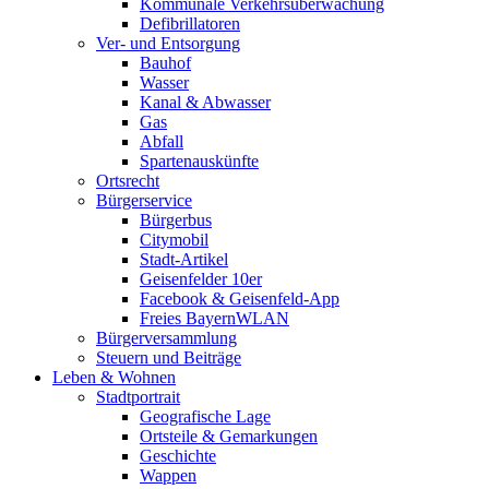
Kommunale Verkehrsüberwachung
Defibrillatoren
Ver- und Entsorgung
Bauhof
Wasser
Kanal & Abwasser
Gas
Abfall
Spartenauskünfte
Ortsrecht
Bürgerservice
Bürgerbus
Citymobil
Stadt-Artikel
Geisenfelder 10er
Facebook & Geisenfeld-App
Freies BayernWLAN
Bürgerversammlung
Steuern und Beiträge
Leben & Wohnen
Stadtportrait
Geografische Lage
Ortsteile & Gemarkungen
Geschichte
Wappen