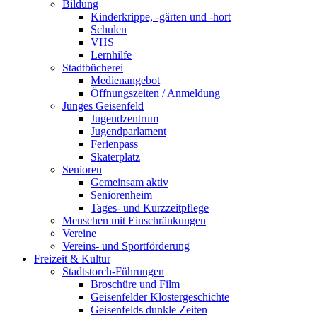
Bildung
Kinderkrippe, -gärten und -hort
Schulen
VHS
Lernhilfe
Stadtbücherei
Medienangebot
Öffnungszeiten / Anmeldung
Junges Geisenfeld
Jugendzentrum
Jugendparlament
Ferienpass
Skaterplatz
Senioren
Gemeinsam aktiv
Seniorenheim
Tages- und Kurzzeitpflege
Menschen mit Einschränkungen
Vereine
Vereins- und Sportförderung
Freizeit & Kultur
Stadtstorch-Führungen
Broschüre und Film
Geisenfelder Klostergeschichte
Geisenfelds dunkle Zeiten