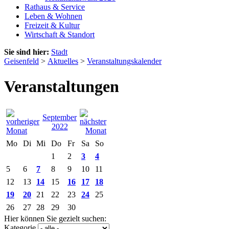
Rathaus & Service
Leben & Wohnen
Freizeit & Kultur
Wirtschaft & Standort
Sie sind hier:
Stadt
Geisenfeld
>
Aktuelles
>
Veranstaltungskalender
Veranstaltungen
September
2022
Mo
Di
Mi
Do
Fr
Sa
So
1
2
3
4
5
6
7
8
9
10
11
12
13
14
15
16
17
18
19
20
21
22
23
24
25
26
27
28
29
30
Hier können Sie gezielt suchen:
Kategorie