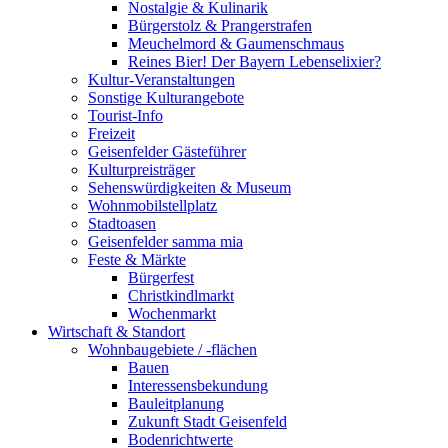
Nostalgie & Kulinarik
Bürgerstolz & Prangerstrafen
Meuchelmord & Gaumenschmaus
Reines Bier! Der Bayern Lebenselixier?
Kultur-Veranstaltungen
Sonstige Kulturangebote
Tourist-Info
Freizeit
Geisenfelder Gästeführer
Kulturpreisträger
Sehenswürdigkeiten & Museum
Wohnmobilstellplatz
Stadtoasen
Geisenfelder samma mia
Feste & Märkte
Bürgerfest
Christkindlmarkt
Wochenmarkt
Wirtschaft & Standort
Wohnbaugebiete / -flächen
Bauen
Interessensbekundung
Bauleitplanung
Zukunft Stadt Geisenfeld
Bodenrichtwerte