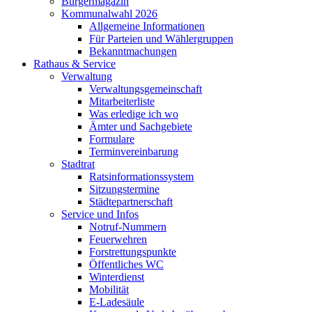
Bürgermagazin
Kommunalwahl 2026
Allgemeine Informationen
Für Parteien und Wählergruppen
Bekanntmachungen
Rathaus & Service
Verwaltung
Verwaltungsgemeinschaft
Mitarbeiterliste
Was erledige ich wo
Ämter und Sachgebiete
Formulare
Terminvereinbarung
Stadtrat
Ratsinformationssystem
Sitzungstermine
Städtepartnerschaft
Service und Infos
Notruf-Nummern
Feuerwehren
Forstrettungspunkte
Öffentliches WC
Winterdienst
Mobilität
E-Ladesäule