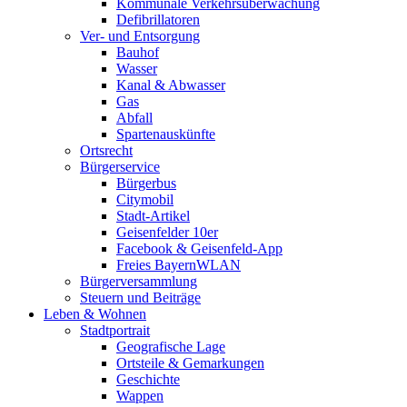
Kommunale Verkehrsüberwachung
Defibrillatoren
Ver- und Entsorgung
Bauhof
Wasser
Kanal & Abwasser
Gas
Abfall
Spartenauskünfte
Ortsrecht
Bürgerservice
Bürgerbus
Citymobil
Stadt-Artikel
Geisenfelder 10er
Facebook & Geisenfeld-App
Freies BayernWLAN
Bürgerversammlung
Steuern und Beiträge
Leben & Wohnen
Stadtportrait
Geografische Lage
Ortsteile & Gemarkungen
Geschichte
Wappen