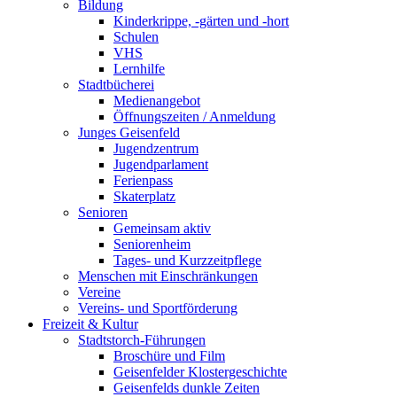
Bildung
Kinderkrippe, -gärten und -hort
Schulen
VHS
Lernhilfe
Stadtbücherei
Medienangebot
Öffnungszeiten / Anmeldung
Junges Geisenfeld
Jugendzentrum
Jugendparlament
Ferienpass
Skaterplatz
Senioren
Gemeinsam aktiv
Seniorenheim
Tages- und Kurzzeitpflege
Menschen mit Einschränkungen
Vereine
Vereins- und Sportförderung
Freizeit & Kultur
Stadtstorch-Führungen
Broschüre und Film
Geisenfelder Klostergeschichte
Geisenfelds dunkle Zeiten