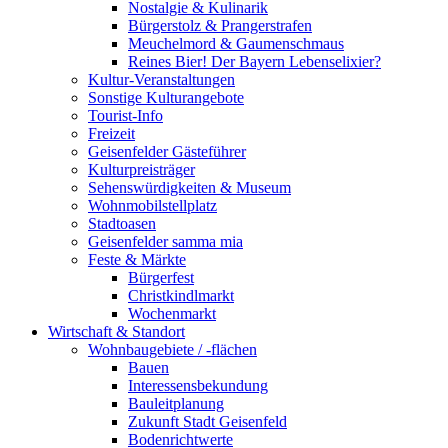
Nostalgie & Kulinarik
Bürgerstolz & Prangerstrafen
Meuchelmord & Gaumenschmaus
Reines Bier! Der Bayern Lebenselixier?
Kultur-Veranstaltungen
Sonstige Kulturangebote
Tourist-Info
Freizeit
Geisenfelder Gästeführer
Kulturpreisträger
Sehenswürdigkeiten & Museum
Wohnmobilstellplatz
Stadtoasen
Geisenfelder samma mia
Feste & Märkte
Bürgerfest
Christkindlmarkt
Wochenmarkt
Wirtschaft & Standort
Wohnbaugebiete / -flächen
Bauen
Interessensbekundung
Bauleitplanung
Zukunft Stadt Geisenfeld
Bodenrichtwerte