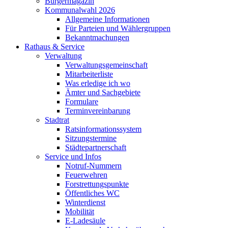
Bürgermagazin
Kommunalwahl 2026
Allgemeine Informationen
Für Parteien und Wählergruppen
Bekanntmachungen
Rathaus & Service
Verwaltung
Verwaltungsgemeinschaft
Mitarbeiterliste
Was erledige ich wo
Ämter und Sachgebiete
Formulare
Terminvereinbarung
Stadtrat
Ratsinformationssystem
Sitzungstermine
Städtepartnerschaft
Service und Infos
Notruf-Nummern
Feuerwehren
Forstrettungspunkte
Öffentliches WC
Winterdienst
Mobilität
E-Ladesäule