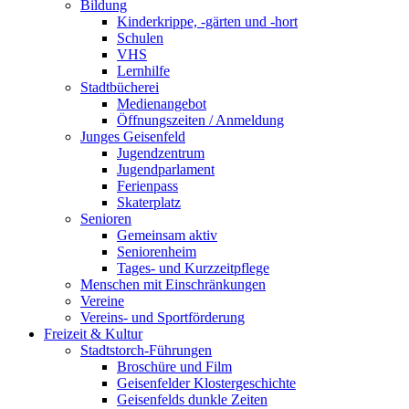
Bildung
Kinderkrippe, -gärten und -hort
Schulen
VHS
Lernhilfe
Stadtbücherei
Medienangebot
Öffnungszeiten / Anmeldung
Junges Geisenfeld
Jugendzentrum
Jugendparlament
Ferienpass
Skaterplatz
Senioren
Gemeinsam aktiv
Seniorenheim
Tages- und Kurzzeitpflege
Menschen mit Einschränkungen
Vereine
Vereins- und Sportförderung
Freizeit & Kultur
Stadtstorch-Führungen
Broschüre und Film
Geisenfelder Klostergeschichte
Geisenfelds dunkle Zeiten