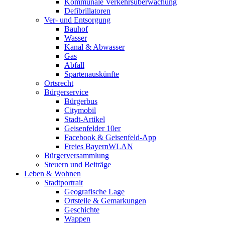
Kommunale Verkehrsüberwachung
Defibrillatoren
Ver- und Entsorgung
Bauhof
Wasser
Kanal & Abwasser
Gas
Abfall
Spartenauskünfte
Ortsrecht
Bürgerservice
Bürgerbus
Citymobil
Stadt-Artikel
Geisenfelder 10er
Facebook & Geisenfeld-App
Freies BayernWLAN
Bürgerversammlung
Steuern und Beiträge
Leben & Wohnen
Stadtportrait
Geografische Lage
Ortsteile & Gemarkungen
Geschichte
Wappen