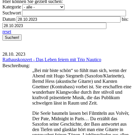
Hier können Sie gezielt suchen:
Kategorie
Suchwort
Datum
bis:
reset
28.10.
2023
Rathauskonzert - Das Leben feiern mit Trio Nautico
Beschreibung:
„Bei mir biste schön“ so fühlt man sich, wenn der
Abend mit Hugo Siegmeth (Saxofon/Klarinette),
Bernd Hess (akustische Gitarre) und Karsten
Gnettner (Kontrabass) vorbei ist. Sie erschaffen eine
wunderbare Klangwolke durch ihre stilvoll und
kraftvoll präsentierte Musik, die das Publikum
schwelgen lässt in Raum und Zeit.
Die Seele baumeln lassen bei Filmtiteln aus Volvèr,
Der Pate, Midnight in Paris… Da erzählt das
Saxofon seine Geschichte, der Bass antwortet aus
den Tiefen und glasklar hört man eine Gitarre in
ungewohnt feinen Tönen. Lieblingslieder aus allen