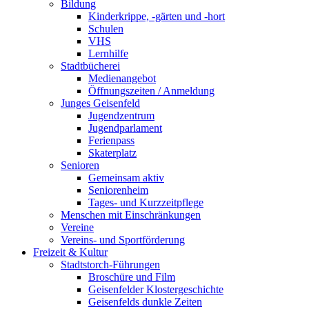
Bildung
Kinderkrippe, -gärten und -hort
Schulen
VHS
Lernhilfe
Stadtbücherei
Medienangebot
Öffnungszeiten / Anmeldung
Junges Geisenfeld
Jugendzentrum
Jugendparlament
Ferienpass
Skaterplatz
Senioren
Gemeinsam aktiv
Seniorenheim
Tages- und Kurzzeitpflege
Menschen mit Einschränkungen
Vereine
Vereins- und Sportförderung
Freizeit & Kultur
Stadtstorch-Führungen
Broschüre und Film
Geisenfelder Klostergeschichte
Geisenfelds dunkle Zeiten