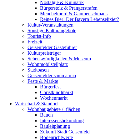
Nostalgie & Kulinarik
Bürgerstolz & Prangerstrafen
Meuchelmord & Gaumenschmaus
Reines Bier! Der Bayern Lebenselixier?
Kultur-Veranstaltungen
Sonstige Kulturangebote
Tourist-Info
Freizeit
Geisenfelder Gästeführer
Kulturpreisträger
Sehenswürdigkeiten & Museum
Wohnmobilstellplatz
Stadtoasen
Geisenfelder samma mia
Feste & Märkte
Bürgerfest
Christkindlmarkt
Wochenmarkt
Wirtschaft & Standort
Wohnbaugebiete / -flächen
Bauen
Interessensbekundung
Bauleitplanung
Zukunft Stadt Geisenfeld
Bodenrichtwerte