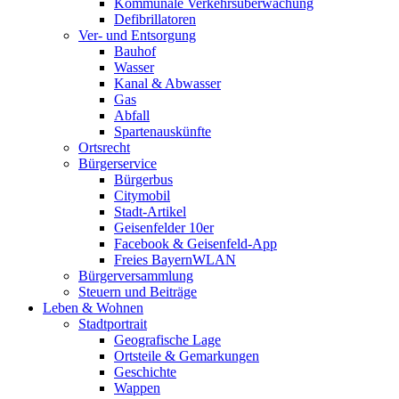
Kommunale Verkehrsüberwachung
Defibrillatoren
Ver- und Entsorgung
Bauhof
Wasser
Kanal & Abwasser
Gas
Abfall
Spartenauskünfte
Ortsrecht
Bürgerservice
Bürgerbus
Citymobil
Stadt-Artikel
Geisenfelder 10er
Facebook & Geisenfeld-App
Freies BayernWLAN
Bürgerversammlung
Steuern und Beiträge
Leben & Wohnen
Stadtportrait
Geografische Lage
Ortsteile & Gemarkungen
Geschichte
Wappen