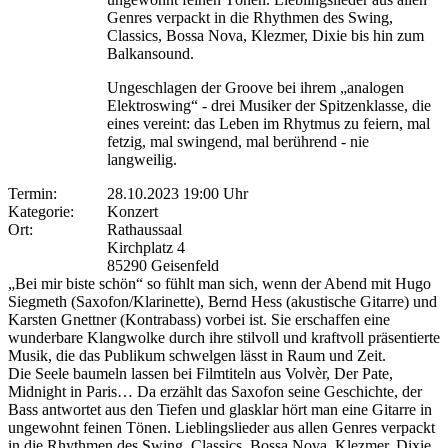
Genres verpackt in die Rhythmen des Swing,
Classics, Bossa Nova, Klezmer, Dixie bis hin zum
Balkansound.
Ungeschlagen der Groove bei ihrem „analogen
Elektroswing“ - drei Musiker der Spitzenklasse, die
eines vereint: das Leben im Rhytmus zu feiern, mal
fetzig, mal swingend, mal berührend - nie
langweilig.
Termin:
28.10.2023 19:00 Uhr
Kategorie:
Konzert
Ort:
Rathaussaal
Kirchplatz 4
85290 Geisenfeld
„Bei mir biste schön“ so fühlt man sich, wenn der Abend mit Hugo
Siegmeth (Saxofon/Klarinette), Bernd Hess (akustische Gitarre) und
Karsten Gnettner (Kontrabass) vorbei ist. Sie erschaffen eine
wunderbare Klangwolke durch ihre stilvoll und kraftvoll präsentierte
Musik, die das Publikum schwelgen lässt in Raum und Zeit.
Die Seele baumeln lassen bei Filmtiteln aus Volvèr, Der Pate,
Midnight in Paris… Da erzählt das Saxofon seine Geschichte, der
Bass antwortet aus den Tiefen und glasklar hört man eine Gitarre in
ungewohnt feinen Tönen. Lieblingslieder aus allen Genres verpackt
in die Rhythmen des Swing, Classics, Bossa Nova, Klezmer, Dixie