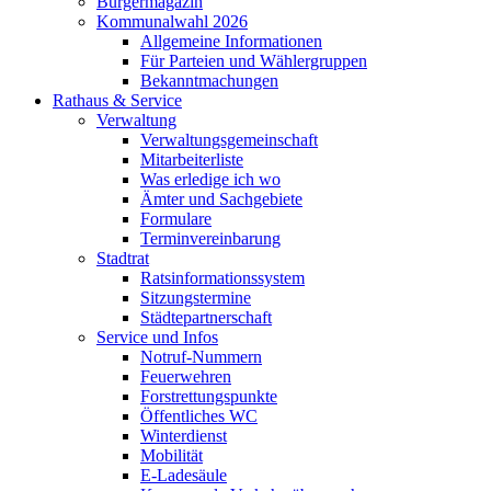
Bürgermagazin
Kommunalwahl 2026
Allgemeine Informationen
Für Parteien und Wählergruppen
Bekanntmachungen
Rathaus & Service
Verwaltung
Verwaltungsgemeinschaft
Mitarbeiterliste
Was erledige ich wo
Ämter und Sachgebiete
Formulare
Terminvereinbarung
Stadtrat
Ratsinformationssystem
Sitzungstermine
Städtepartnerschaft
Service und Infos
Notruf-Nummern
Feuerwehren
Forstrettungspunkte
Öffentliches WC
Winterdienst
Mobilität
E-Ladesäule