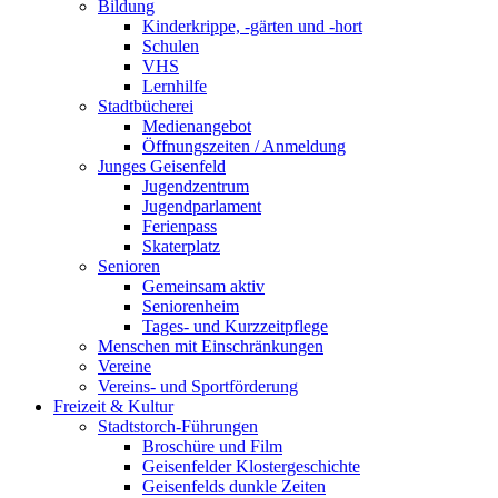
Bildung
Kinderkrippe, -gärten und -hort
Schulen
VHS
Lernhilfe
Stadtbücherei
Medienangebot
Öffnungszeiten / Anmeldung
Junges Geisenfeld
Jugendzentrum
Jugendparlament
Ferienpass
Skaterplatz
Senioren
Gemeinsam aktiv
Seniorenheim
Tages- und Kurzzeitpflege
Menschen mit Einschränkungen
Vereine
Vereins- und Sportförderung
Freizeit & Kultur
Stadtstorch-Führungen
Broschüre und Film
Geisenfelder Klostergeschichte
Geisenfelds dunkle Zeiten