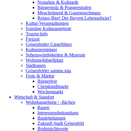
Nostalgie & Kulinarik
Bürgerstolz & Prangerstrafen
Meuchelmord & Gaumenschmaus
Reines Bier! Der Bayern Lebenselixier?
Kultur-Veranstaltungen
Sonstige Kulturangebote
Tourist-Info
Freizeit
Geisenfelder Gästeführer
Kulturpreisträger
Sehenswürdigkeiten & Museum
Wohnmobilstellplatz
Stadtoasen
Geisenfelder samma mia
Feste & Märkte
Bürgerfest
Christkindlmarkt
Wochenmarkt
Wirtschaft & Standort
Wohnbaugebiete / -flächen
Bauen
Interessensbekundung
Bauleitplanung
Zukunft Stadt Geisenfeld
Bodenrichtwerte