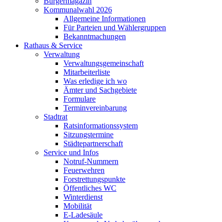
Bürgermagazin
Kommunalwahl 2026
Allgemeine Informationen
Für Parteien und Wählergruppen
Bekanntmachungen
Rathaus & Service
Verwaltung
Verwaltungsgemeinschaft
Mitarbeiterliste
Was erledige ich wo
Ämter und Sachgebiete
Formulare
Terminvereinbarung
Stadtrat
Ratsinformationssystem
Sitzungstermine
Städtepartnerschaft
Service und Infos
Notruf-Nummern
Feuerwehren
Forstrettungspunkte
Öffentliches WC
Winterdienst
Mobilität
E-Ladesäule