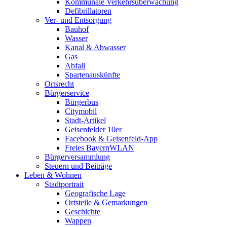
Kommunale Verkehrsüberwachung
Defibrillatoren
Ver- und Entsorgung
Bauhof
Wasser
Kanal & Abwasser
Gas
Abfall
Spartenauskünfte
Ortsrecht
Bürgerservice
Bürgerbus
Citymobil
Stadt-Artikel
Geisenfelder 10er
Facebook & Geisenfeld-App
Freies BayernWLAN
Bürgerversammlung
Steuern und Beiträge
Leben & Wohnen
Stadtportrait
Geografische Lage
Ortsteile & Gemarkungen
Geschichte
Wappen