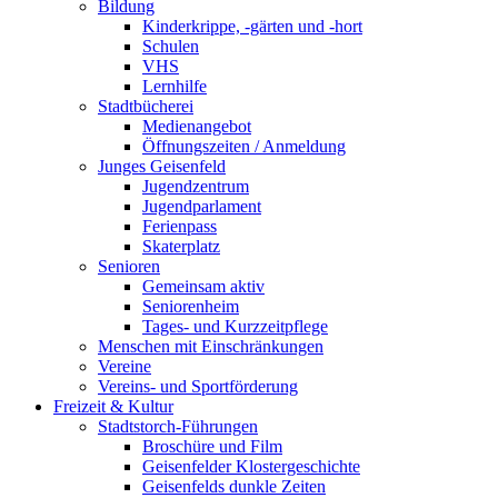
Bildung
Kinderkrippe, -gärten und -hort
Schulen
VHS
Lernhilfe
Stadtbücherei
Medienangebot
Öffnungszeiten / Anmeldung
Junges Geisenfeld
Jugendzentrum
Jugendparlament
Ferienpass
Skaterplatz
Senioren
Gemeinsam aktiv
Seniorenheim
Tages- und Kurzzeitpflege
Menschen mit Einschränkungen
Vereine
Vereins- und Sportförderung
Freizeit & Kultur
Stadtstorch-Führungen
Broschüre und Film
Geisenfelder Klostergeschichte
Geisenfelds dunkle Zeiten