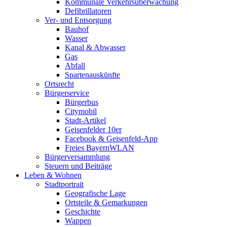
Kommunale Verkehrsüberwachung
Defibrillatoren
Ver- und Entsorgung
Bauhof
Wasser
Kanal & Abwasser
Gas
Abfall
Spartenauskünfte
Ortsrecht
Bürgerservice
Bürgerbus
Citymobil
Stadt-Artikel
Geisenfelder 10er
Facebook & Geisenfeld-App
Freies BayernWLAN
Bürgerversammlung
Steuern und Beiträge
Leben & Wohnen
Stadtportrait
Geografische Lage
Ortsteile & Gemarkungen
Geschichte
Wappen