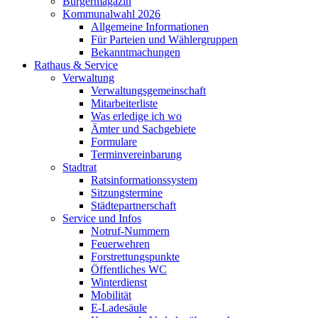
Bürgermagazin
Kommunalwahl 2026
Allgemeine Informationen
Für Parteien und Wählergruppen
Bekanntmachungen
Rathaus & Service
Verwaltung
Verwaltungsgemeinschaft
Mitarbeiterliste
Was erledige ich wo
Ämter und Sachgebiete
Formulare
Terminvereinbarung
Stadtrat
Ratsinformationssystem
Sitzungstermine
Städtepartnerschaft
Service und Infos
Notruf-Nummern
Feuerwehren
Forstrettungspunkte
Öffentliches WC
Winterdienst
Mobilität
E-Ladesäule