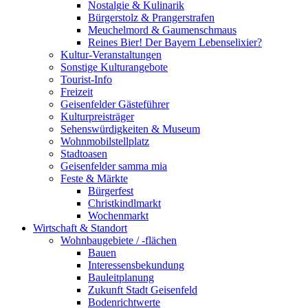
Nostalgie & Kulinarik
Bürgerstolz & Prangerstrafen
Meuchelmord & Gaumenschmaus
Reines Bier! Der Bayern Lebenselixier?
Kultur-Veranstaltungen
Sonstige Kulturangebote
Tourist-Info
Freizeit
Geisenfelder Gästeführer
Kulturpreisträger
Sehenswürdigkeiten & Museum
Wohnmobilstellplatz
Stadtoasen
Geisenfelder samma mia
Feste & Märkte
Bürgerfest
Christkindlmarkt
Wochenmarkt
Wirtschaft & Standort
Wohnbaugebiete / -flächen
Bauen
Interessensbekundung
Bauleitplanung
Zukunft Stadt Geisenfeld
Bodenrichtwerte