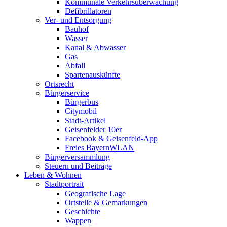
Kommunale Verkehrsüberwachung
Defibrillatoren
Ver- und Entsorgung
Bauhof
Wasser
Kanal & Abwasser
Gas
Abfall
Spartenauskünfte
Ortsrecht
Bürgerservice
Bürgerbus
Citymobil
Stadt-Artikel
Geisenfelder 10er
Facebook & Geisenfeld-App
Freies BayernWLAN
Bürgerversammlung
Steuern und Beiträge
Leben & Wohnen
Stadtportrait
Geografische Lage
Ortsteile & Gemarkungen
Geschichte
Wappen