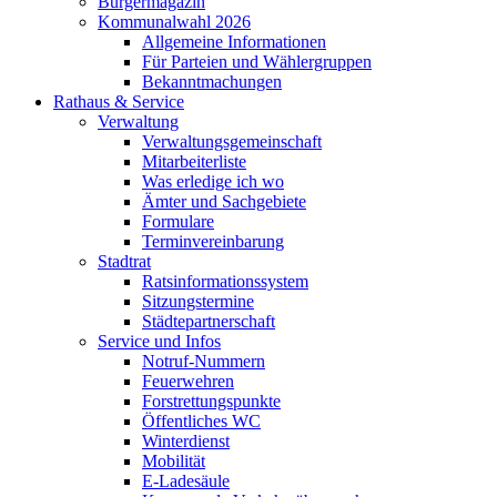
Bürgermagazin
Kommunalwahl 2026
Allgemeine Informationen
Für Parteien und Wählergruppen
Bekanntmachungen
Rathaus & Service
Verwaltung
Verwaltungsgemeinschaft
Mitarbeiterliste
Was erledige ich wo
Ämter und Sachgebiete
Formulare
Terminvereinbarung
Stadtrat
Ratsinformationssystem
Sitzungstermine
Städtepartnerschaft
Service und Infos
Notruf-Nummern
Feuerwehren
Forstrettungspunkte
Öffentliches WC
Winterdienst
Mobilität
E-Ladesäule