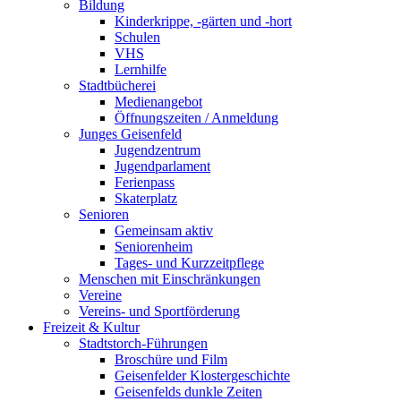
Bildung
Kinderkrippe, -gärten und -hort
Schulen
VHS
Lernhilfe
Stadtbücherei
Medienangebot
Öffnungszeiten / Anmeldung
Junges Geisenfeld
Jugendzentrum
Jugendparlament
Ferienpass
Skaterplatz
Senioren
Gemeinsam aktiv
Seniorenheim
Tages- und Kurzzeitpflege
Menschen mit Einschränkungen
Vereine
Vereins- und Sportförderung
Freizeit & Kultur
Stadtstorch-Führungen
Broschüre und Film
Geisenfelder Klostergeschichte
Geisenfelds dunkle Zeiten