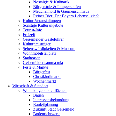
Nostalgie & Kulinarik
Bürgerstolz & Prangerstrafen
Meuchelmord & Gaumenschmaus
Reines Bier! Der Bayern Lebenselixier?
Kultur-Veranstaltungen
Sonstige Kulturangebote
Tourist-Info
Freizeit
Geisenfelder Gästeführer
Kulturpreisträger
Sehenswürdigkeiten & Museum
Wohnmobilstellplatz
Stadtoasen
Geisenfelder samma mia
Feste & Märkte
Bürgerfest
Christkindlmarkt
Wochenmarkt
Wirtschaft & Standort
Wohnbaugebiete / -flächen
Bauen
Interessensbekundung
Bauleitplanung
Zukunft Stadt Geisenfeld
Bodenrichtwerte