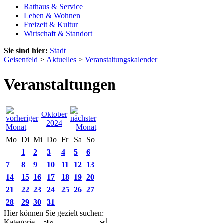
Rathaus & Service
Leben & Wohnen
Freizeit & Kultur
Wirtschaft & Standort
Sie sind hier:
Stadt
Geisenfeld
>
Aktuelles
>
Veranstaltungskalender
Veranstaltungen
Oktober
2024
Mo
Di
Mi
Do
Fr
Sa
So
1
2
3
4
5
6
7
8
9
10
11
12
13
14
15
16
17
18
19
20
21
22
23
24
25
26
27
28
29
30
31
Hier können Sie gezielt suchen:
Kategorie