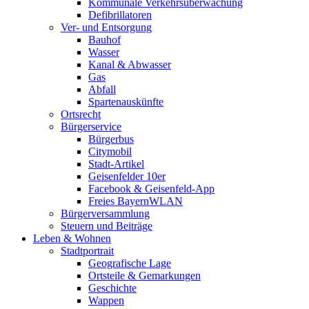
Kommunale Verkehrsüberwachung
Defibrillatoren
Ver- und Entsorgung
Bauhof
Wasser
Kanal & Abwasser
Gas
Abfall
Spartenauskünfte
Ortsrecht
Bürgerservice
Bürgerbus
Citymobil
Stadt-Artikel
Geisenfelder 10er
Facebook & Geisenfeld-App
Freies BayernWLAN
Bürgerversammlung
Steuern und Beiträge
Leben & Wohnen
Stadtportrait
Geografische Lage
Ortsteile & Gemarkungen
Geschichte
Wappen