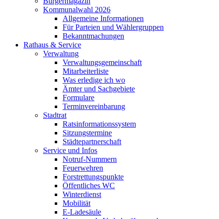
Bürgermagazin
Kommunalwahl 2026
Allgemeine Informationen
Für Parteien und Wählergruppen
Bekanntmachungen
Rathaus & Service
Verwaltung
Verwaltungsgemeinschaft
Mitarbeiterliste
Was erledige ich wo
Ämter und Sachgebiete
Formulare
Terminvereinbarung
Stadtrat
Ratsinformationssystem
Sitzungstermine
Städtepartnerschaft
Service und Infos
Notruf-Nummern
Feuerwehren
Forstrettungspunkte
Öffentliches WC
Winterdienst
Mobilität
E-Ladesäule