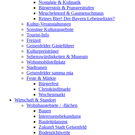
Nostalgie & Kulinarik
Bürgerstolz & Prangerstrafen
Meuchelmord & Gaumenschmaus
Reines Bier! Der Bayern Lebenselixier?
Kultur-Veranstaltungen
Sonstige Kulturangebote
Tourist-Info
Freizeit
Geisenfelder Gästeführer
Kulturpreisträger
Sehenswürdigkeiten & Museum
Wohnmobilstellplatz
Stadtoasen
Geisenfelder samma mia
Feste & Märkte
Bürgerfest
Christkindlmarkt
Wochenmarkt
Wirtschaft & Standort
Wohnbaugebiete / -flächen
Bauen
Interessensbekundung
Bauleitplanung
Zukunft Stadt Geisenfeld
Bodenrichtwerte