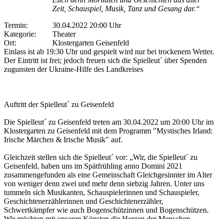
Zeit, Schauspiel, Musik, Tanz und Gesang dar.“
Termin:
30.04.2022 20:00 Uhr
Kategorie:
Theater
Ort:
Klostergarten Geisenfeld
Einlass ist ab 19:30 Uhr und gespielt wird nur bei trockenem Wetter.
Der Eintritt ist frei; jedoch freuen sich die Spielleut´ über Spenden
zugunsten der Ukraine-Hilfe des Landkreises
Auftritt der Spielleut´ zu Geisenfeld
Die Spielleut´ zu Geisenfeld treten am 30.04.2022 um 20:00 Uhr im
Klostergarten zu Geisenfeld mit dem Programm "Mystisches Irland:
Irische Märchen & Irische Musik" auf.
Gleichzeit stellen sich die Spielleut´ vor: „Wir, die Spielleut´ zu
Geisenfeld, haben uns im Spätfrühling anno Domini 2021
zusammengefunden als eine Gemeinschaft Gleichgesinnter im Alter
von weniger denn zwei und mehr denn siebzig Jahren. Unter uns
tummeln sich Musikanten, Schauspielerinnen und Schauspieler,
Geschichtenerzählerinnen und Geschichtenerzähler,
Schwertkämpfer wie auch Bogenschützinnen und Bogenschützen.
Wir möchten mit unseren Künsten die Herzen der Menschen