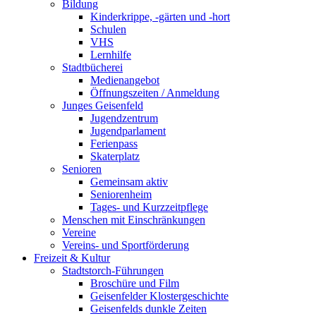
Bildung
Kinderkrippe, -gärten und -hort
Schulen
VHS
Lernhilfe
Stadtbücherei
Medienangebot
Öffnungszeiten / Anmeldung
Junges Geisenfeld
Jugendzentrum
Jugendparlament
Ferienpass
Skaterplatz
Senioren
Gemeinsam aktiv
Seniorenheim
Tages- und Kurzzeitpflege
Menschen mit Einschränkungen
Vereine
Vereins- und Sportförderung
Freizeit & Kultur
Stadtstorch-Führungen
Broschüre und Film
Geisenfelder Klostergeschichte
Geisenfelds dunkle Zeiten