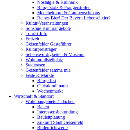
Nostalgie & Kulinarik
Bürgerstolz & Prangerstrafen
Meuchelmord & Gaumenschmaus
Reines Bier! Der Bayern Lebenselixier?
Kultur-Veranstaltungen
Sonstige Kulturangebote
Tourist-Info
Freizeit
Geisenfelder Gästeführer
Kulturpreisträger
Sehenswürdigkeiten & Museum
Wohnmobilstellplatz
Stadtoasen
Geisenfelder samma mia
Feste & Märkte
Bürgerfest
Christkindlmarkt
Wochenmarkt
Wirtschaft & Standort
Wohnbaugebiete / -flächen
Bauen
Interessensbekundung
Bauleitplanung
Zukunft Stadt Geisenfeld
Bodenrichtwerte