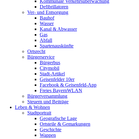
Kommunale Verkehrsüberwachung
Defibrillatoren
Ver- und Entsorgung
Bauhof
Wasser
Kanal & Abwasser
Gas
Abfall
Spartenauskünfte
Ortsrecht
Bürgerservice
Bürgerbus
Citymobil
Stadt-Artikel
Geisenfelder 10er
Facebook & Geisenfeld-App
Freies BayernWLAN
Bürgerversammlung
Steuern und Beiträge
Leben & Wohnen
Stadtportrait
Geografische Lage
Ortsteile & Gemarkungen
Geschichte
Wappen