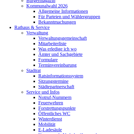
Bürgermagazin
Kommunalwahl 2026
Allgemeine Informationen
Für Parteien und Wählergruppen
Bekanntmachungen
Rathaus & Service
Verwaltung
Verwaltungsgemeinschaft
Mitarbeiterliste
Was erledige ich wo
Ämter und Sachgebiete
Formulare
Terminvereinbarung
Stadtrat
Ratsinformationssystem
Sitzungstermine
Städtepartnerschaft
Service und Infos
Notruf-Nummern
Feuerwehren
Forstrettungspunkte
Öffentliches WC
Winterdienst
Mobilität
E-Ladesäule