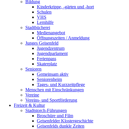
Bildung
Kinderkrippe, -gärten und -hort
Schulen
VHS
Lernhilfe
Stadtbücherei
Medienangebot
Öffnungszeiten / Anmeldung
Junges Geisenfeld
Jugendzentrum
Jugendparlament
Ferienpass
Skaterplatz
Senioren
Gemeinsam aktiv
Seniorenheim
Tages- und Kurzzeitpflege
Menschen mit Einschränkungen
Vereine
Vereins- und Sportförderung
Freizeit & Kultur
Stadtstorch-Führungen
Broschüre und Film
Geisenfelder Klostergeschichte
Geisenfelds dunkle Zeiten