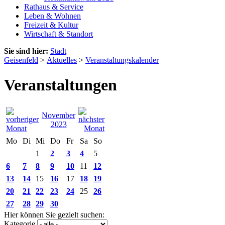
Rathaus & Service
Leben & Wohnen
Freizeit & Kultur
Wirtschaft & Standort
Sie sind hier:
Stadt
Geisenfeld
>
Aktuelles
>
Veranstaltungskalender
Veranstaltungen
November
2023
Mo
Di
Mi
Do
Fr
Sa
So
1
2
3
4
5
6
7
8
9
10
11
12
13
14
15
16
17
18
19
20
21
22
23
24
25
26
27
28
29
30
Hier können Sie gezielt suchen:
Kategorie