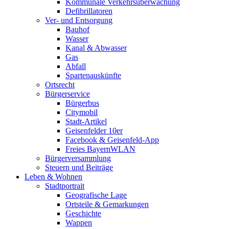
Kommunale Verkehrsüberwachung
Defibrillatoren
Ver- und Entsorgung
Bauhof
Wasser
Kanal & Abwasser
Gas
Abfall
Spartenauskünfte
Ortsrecht
Bürgerservice
Bürgerbus
Citymobil
Stadt-Artikel
Geisenfelder 10er
Facebook & Geisenfeld-App
Freies BayernWLAN
Bürgerversammlung
Steuern und Beiträge
Leben & Wohnen
Stadtportrait
Geografische Lage
Ortsteile & Gemarkungen
Geschichte
Wappen