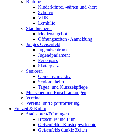
Bildung
Kinderkrippe, -gärten und -hort
Schulen
VHS
Lernhilfe
Stadtbücherei
Medienangebot
Öffnungszeiten / Anmeldung
Junges Geisenfeld
Jugendzentrum
Jugendparlament
Ferienpass
Skaterplatz
Senioren
Gemeinsam aktiv
Seniorenheim
Tages- und Kurzzeitpflege
Menschen mit Einschränkungen
Vereine
Vereins- und Sportförderung
Freizeit & Kultur
Stadtstorch-Führungen
Broschüre und Film
Geisenfelder Klostergeschichte
Geisenfelds dunkle Zeiten