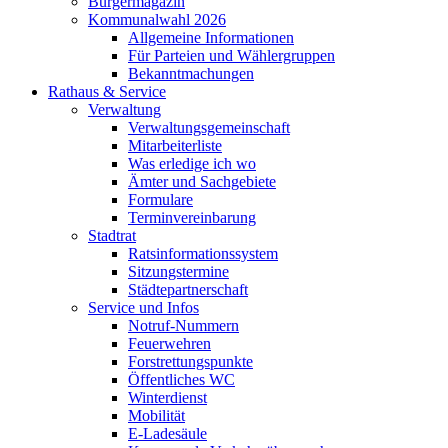
Bürgermagazin
Kommunalwahl 2026
Allgemeine Informationen
Für Parteien und Wählergruppen
Bekanntmachungen
Rathaus & Service
Verwaltung
Verwaltungsgemeinschaft
Mitarbeiterliste
Was erledige ich wo
Ämter und Sachgebiete
Formulare
Terminvereinbarung
Stadtrat
Ratsinformationssystem
Sitzungstermine
Städtepartnerschaft
Service und Infos
Notruf-Nummern
Feuerwehren
Forstrettungspunkte
Öffentliches WC
Winterdienst
Mobilität
E-Ladesäule