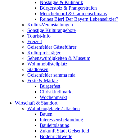
Nostalgie & Kulinarik
Bürgerstolz & Prangerstrafen
Meuchelmord & Gaumenschmaus
Reines Bier! Der Bayern Lebenselixier?
Kultur-Veranstaltungen
Sonstige Kulturangebote
Tourist-Info
Freizeit
Geisenfelder Gästeführer
Kulturpreisträger
Sehenswürdigkeiten & Museum
Wohnmobilstellplatz
Stadtoasen
Geisenfelder samma mia
Feste & Märkte
Bürgerfest
Christkindlmarkt
Wochenmarkt
Wirtschaft & Standort
Wohnbaugebiete / -flächen
Bauen
Interessensbekundung
Bauleitplanung
Zukunft Stadt Geisenfeld
Bodenrichtwerte