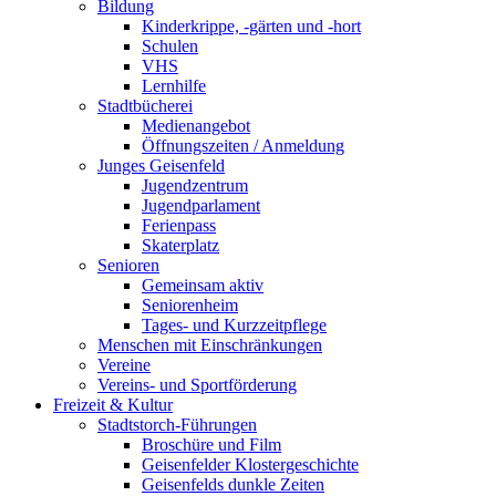
Bildung
Kinderkrippe, -gärten und -hort
Schulen
VHS
Lernhilfe
Stadtbücherei
Medienangebot
Öffnungszeiten / Anmeldung
Junges Geisenfeld
Jugendzentrum
Jugendparlament
Ferienpass
Skaterplatz
Senioren
Gemeinsam aktiv
Seniorenheim
Tages- und Kurzzeitpflege
Menschen mit Einschränkungen
Vereine
Vereins- und Sportförderung
Freizeit & Kultur
Stadtstorch-Führungen
Broschüre und Film
Geisenfelder Klostergeschichte
Geisenfelds dunkle Zeiten