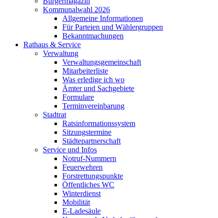
Bürgermagazin
Kommunalwahl 2026
Allgemeine Informationen
Für Parteien und Wählergruppen
Bekanntmachungen
Rathaus & Service
Verwaltung
Verwaltungsgemeinschaft
Mitarbeiterliste
Was erledige ich wo
Ämter und Sachgebiete
Formulare
Terminvereinbarung
Stadtrat
Ratsinformationssystem
Sitzungstermine
Städtepartnerschaft
Service und Infos
Notruf-Nummern
Feuerwehren
Forstrettungspunkte
Öffentliches WC
Winterdienst
Mobilität
E-Ladesäule