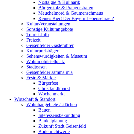
Nostalgie & Kulinarik
Bürgerstolz & Prangerstrafen
Meuchelmord & Gaumenschmaus
Reines Bier! Der Bayern Lebenselixier?
Kultur-Veranstaltungen
Sonstige Kulturangebote
Tourist-Info
Freizeit
Geisenfelder Gästeführer
Kulturpreisträger
Sehenswürdigkeiten & Museum
Wohnmobilstellplatz
Stadtoasen
Geisenfelder samma mia
Feste & Märkte
Bürgerfest
Christkindlmarkt
Wochenmarkt
Wirtschaft & Standort
Wohnbaugebiete / -flächen
Bauen
Interessensbekundung
Bauleitplanung
Zukunft Stadt Geisenfeld
Bodenrichtwerte