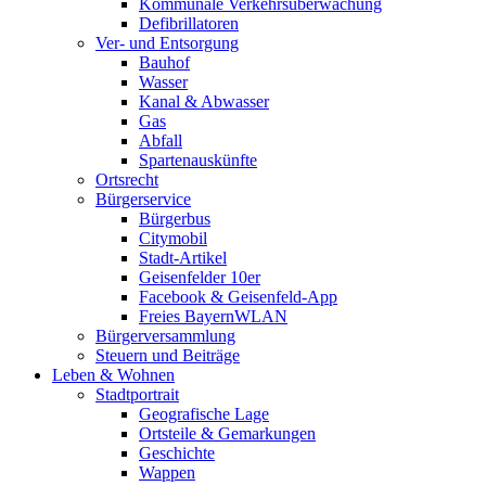
Kommunale Verkehrsüberwachung
Defibrillatoren
Ver- und Entsorgung
Bauhof
Wasser
Kanal & Abwasser
Gas
Abfall
Spartenauskünfte
Ortsrecht
Bürgerservice
Bürgerbus
Citymobil
Stadt-Artikel
Geisenfelder 10er
Facebook & Geisenfeld-App
Freies BayernWLAN
Bürgerversammlung
Steuern und Beiträge
Leben & Wohnen
Stadtportrait
Geografische Lage
Ortsteile & Gemarkungen
Geschichte
Wappen