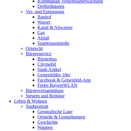
Kommunale Verkehrsüberwachung
Defibrillatoren
Ver- und Entsorgung
Bauhof
Wasser
Kanal & Abwasser
Gas
Abfall
Spartenauskünfte
Ortsrecht
Bürgerservice
Bürgerbus
Citymobil
Stadt-Artikel
Geisenfelder 10er
Facebook & Geisenfeld-App
Freies BayernWLAN
Bürgerversammlung
Steuern und Beiträge
Leben & Wohnen
Stadtportrait
Geografische Lage
Ortsteile & Gemarkungen
Geschichte
Wappen