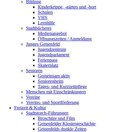
Bildung
Kinderkrippe, -gärten und -hort
Schulen
VHS
Lernhilfe
Stadtbücherei
Medienangebot
Öffnungszeiten / Anmeldung
Junges Geisenfeld
Jugendzentrum
Jugendparlament
Ferienpass
Skaterplatz
Senioren
Gemeinsam aktiv
Seniorenheim
Tages- und Kurzzeitpflege
Menschen mit Einschränkungen
Vereine
Vereins- und Sportförderung
Freizeit & Kultur
Stadtstorch-Führungen
Broschüre und Film
Geisenfelder Klostergeschichte
Geisenfelds dunkle Zeiten