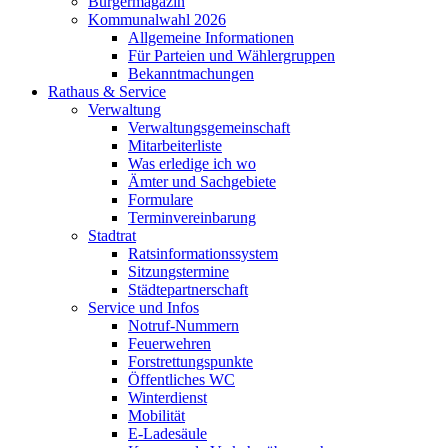
Bürgermagazin
Kommunalwahl 2026
Allgemeine Informationen
Für Parteien und Wählergruppen
Bekanntmachungen
Rathaus & Service
Verwaltung
Verwaltungsgemeinschaft
Mitarbeiterliste
Was erledige ich wo
Ämter und Sachgebiete
Formulare
Terminvereinbarung
Stadtrat
Ratsinformationssystem
Sitzungstermine
Städtepartnerschaft
Service und Infos
Notruf-Nummern
Feuerwehren
Forstrettungspunkte
Öffentliches WC
Winterdienst
Mobilität
E-Ladesäule