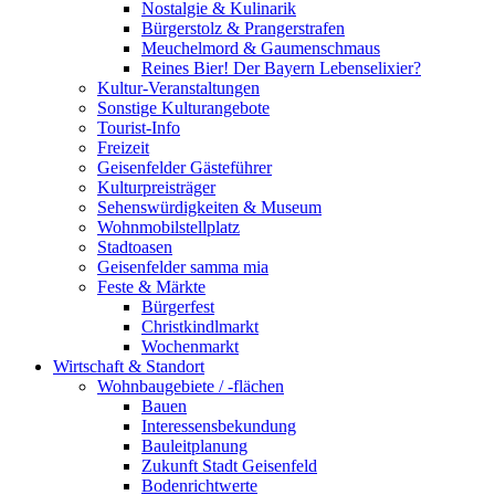
Nostalgie & Kulinarik
Bürgerstolz & Prangerstrafen
Meuchelmord & Gaumenschmaus
Reines Bier! Der Bayern Lebenselixier?
Kultur-Veranstaltungen
Sonstige Kulturangebote
Tourist-Info
Freizeit
Geisenfelder Gästeführer
Kulturpreisträger
Sehenswürdigkeiten & Museum
Wohnmobilstellplatz
Stadtoasen
Geisenfelder samma mia
Feste & Märkte
Bürgerfest
Christkindlmarkt
Wochenmarkt
Wirtschaft & Standort
Wohnbaugebiete / -flächen
Bauen
Interessensbekundung
Bauleitplanung
Zukunft Stadt Geisenfeld
Bodenrichtwerte