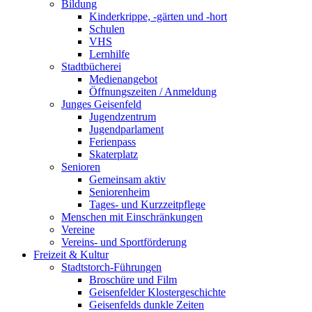
Bildung
Kinderkrippe, -gärten und -hort
Schulen
VHS
Lernhilfe
Stadtbücherei
Medienangebot
Öffnungszeiten / Anmeldung
Junges Geisenfeld
Jugendzentrum
Jugendparlament
Ferienpass
Skaterplatz
Senioren
Gemeinsam aktiv
Seniorenheim
Tages- und Kurzzeitpflege
Menschen mit Einschränkungen
Vereine
Vereins- und Sportförderung
Freizeit & Kultur
Stadtstorch-Führungen
Broschüre und Film
Geisenfelder Klostergeschichte
Geisenfelds dunkle Zeiten