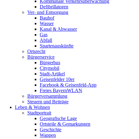
Kommunale Verkehrsüberwachung
Defibrillatoren
Ver- und Entsorgung
Bauhof
Wasser
Kanal & Abwasser
Gas
Abfall
Spartenauskünfte
Ortsrecht
Bürgerservice
Bürgerbus
Citymobil
Stadt-Artikel
Geisenfelder 10er
Facebook & Geisenfeld-App
Freies BayernWLAN
Bürgerversammlung
Steuern und Beiträge
Leben & Wohnen
Stadtportrait
Geografische Lage
Ortsteile & Gemarkungen
Geschichte
Wappen