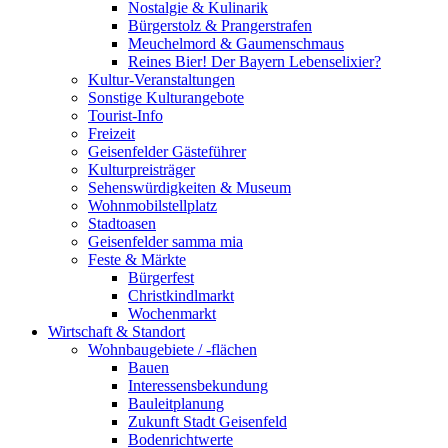
Nostalgie & Kulinarik
Bürgerstolz & Prangerstrafen
Meuchelmord & Gaumenschmaus
Reines Bier! Der Bayern Lebenselixier?
Kultur-Veranstaltungen
Sonstige Kulturangebote
Tourist-Info
Freizeit
Geisenfelder Gästeführer
Kulturpreisträger
Sehenswürdigkeiten & Museum
Wohnmobilstellplatz
Stadtoasen
Geisenfelder samma mia
Feste & Märkte
Bürgerfest
Christkindlmarkt
Wochenmarkt
Wirtschaft & Standort
Wohnbaugebiete / -flächen
Bauen
Interessensbekundung
Bauleitplanung
Zukunft Stadt Geisenfeld
Bodenrichtwerte