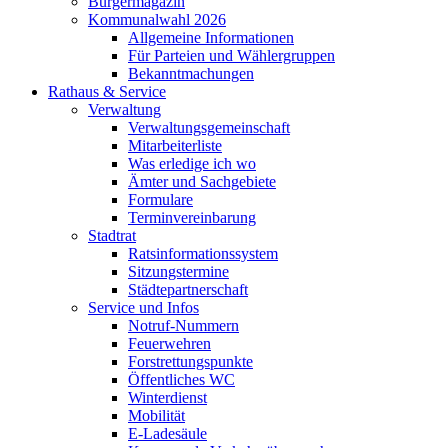
Bürgermagazin
Kommunalwahl 2026
Allgemeine Informationen
Für Parteien und Wählergruppen
Bekanntmachungen
Rathaus & Service
Verwaltung
Verwaltungsgemeinschaft
Mitarbeiterliste
Was erledige ich wo
Ämter und Sachgebiete
Formulare
Terminvereinbarung
Stadtrat
Ratsinformationssystem
Sitzungstermine
Städtepartnerschaft
Service und Infos
Notruf-Nummern
Feuerwehren
Forstrettungspunkte
Öffentliches WC
Winterdienst
Mobilität
E-Ladesäule