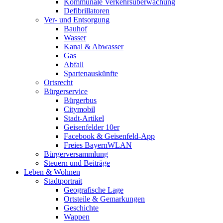
Kommunale Verkehrsüberwachung
Defibrillatoren
Ver- und Entsorgung
Bauhof
Wasser
Kanal & Abwasser
Gas
Abfall
Spartenauskünfte
Ortsrecht
Bürgerservice
Bürgerbus
Citymobil
Stadt-Artikel
Geisenfelder 10er
Facebook & Geisenfeld-App
Freies BayernWLAN
Bürgerversammlung
Steuern und Beiträge
Leben & Wohnen
Stadtportrait
Geografische Lage
Ortsteile & Gemarkungen
Geschichte
Wappen