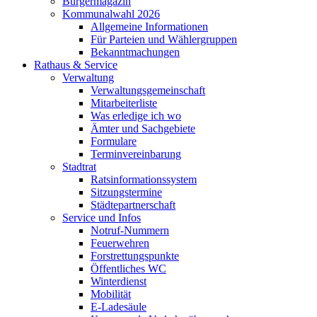
Bürgermagazin
Kommunalwahl 2026
Allgemeine Informationen
Für Parteien und Wählergruppen
Bekanntmachungen
Rathaus & Service
Verwaltung
Verwaltungsgemeinschaft
Mitarbeiterliste
Was erledige ich wo
Ämter und Sachgebiete
Formulare
Terminvereinbarung
Stadtrat
Ratsinformationssystem
Sitzungstermine
Städtepartnerschaft
Service und Infos
Notruf-Nummern
Feuerwehren
Forstrettungspunkte
Öffentliches WC
Winterdienst
Mobilität
E-Ladesäule