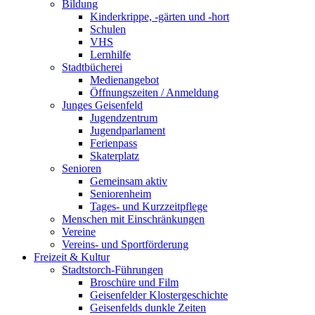
Bildung
Kinderkrippe, -gärten und -hort
Schulen
VHS
Lernhilfe
Stadtbücherei
Medienangebot
Öffnungszeiten / Anmeldung
Junges Geisenfeld
Jugendzentrum
Jugendparlament
Ferienpass
Skaterplatz
Senioren
Gemeinsam aktiv
Seniorenheim
Tages- und Kurzzeitpflege
Menschen mit Einschränkungen
Vereine
Vereins- und Sportförderung
Freizeit & Kultur
Stadtstorch-Führungen
Broschüre und Film
Geisenfelder Klostergeschichte
Geisenfelds dunkle Zeiten