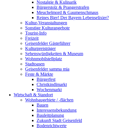
Nostalgie & Kulinarik
Bürgerstolz & Prangerstrafen
Meuchelmord & Gaumenschmaus
Reines Bier! Der Bayern Lebenselixier?
Kultur-Veranstaltungen
Sonstige Kulturangebote
Tourist-Info
Freizeit
Geisenfelder Gästeführer
Kulturpreisträger
Sehenswürdigkeiten & Museum
Wohnmobilstellplatz
Stadtoasen
Geisenfelder samma mia
Feste & Märkte
Bürgerfest
Christkindlmarkt
Wochenmarkt
Wirtschaft & Standort
Wohnbaugebiete / -flächen
Bauen
Interessensbekundung
Bauleitplanung
Zukunft Stadt Geisenfeld
Bodenrichtwerte