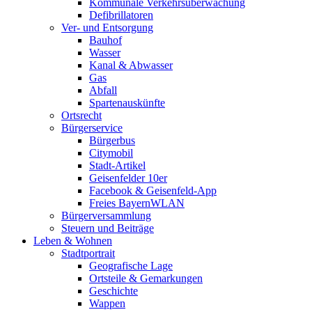
Kommunale Verkehrsüberwachung
Defibrillatoren
Ver- und Entsorgung
Bauhof
Wasser
Kanal & Abwasser
Gas
Abfall
Spartenauskünfte
Ortsrecht
Bürgerservice
Bürgerbus
Citymobil
Stadt-Artikel
Geisenfelder 10er
Facebook & Geisenfeld-App
Freies BayernWLAN
Bürgerversammlung
Steuern und Beiträge
Leben & Wohnen
Stadtportrait
Geografische Lage
Ortsteile & Gemarkungen
Geschichte
Wappen