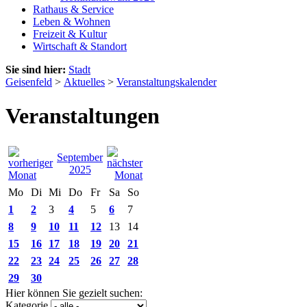
Rathaus & Service
Leben & Wohnen
Freizeit & Kultur
Wirtschaft & Standort
Sie sind hier:
Stadt
Geisenfeld
>
Aktuelles
>
Veranstaltungskalender
Veranstaltungen
September
2025
Mo
Di
Mi
Do
Fr
Sa
So
1
2
3
4
5
6
7
8
9
10
11
12
13
14
15
16
17
18
19
20
21
22
23
24
25
26
27
28
29
30
Hier können Sie gezielt suchen:
Kategorie