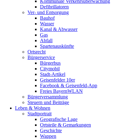
Kommunale Verkehrsüberwachung
Defibrillatoren
Ver- und Entsorgung
Bauhof
Wasser
Kanal & Abwasser
Gas
Abfall
Spartenauskünfte
Ortsrecht
Bürgerservice
Bürgerbus
Citymobil
Stadt-Artikel
Geisenfelder 10er
Facebook & Geisenfeld-App
Freies BayernWLAN
Bürgerversammlung
Steuern und Beiträge
Leben & Wohnen
Stadtportrait
Geografische Lage
Ortsteile & Gemarkungen
Geschichte
Wappen