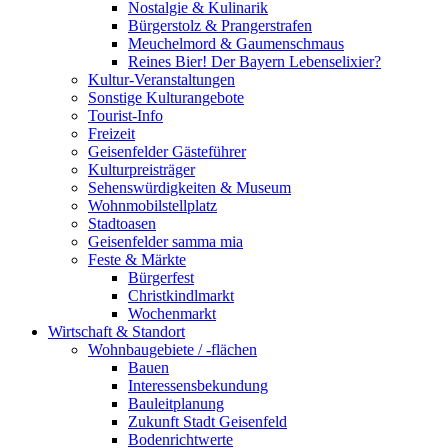
Nostalgie & Kulinarik
Bürgerstolz & Prangerstrafen
Meuchelmord & Gaumenschmaus
Reines Bier! Der Bayern Lebenselixier?
Kultur-Veranstaltungen
Sonstige Kulturangebote
Tourist-Info
Freizeit
Geisenfelder Gästeführer
Kulturpreisträger
Sehenswürdigkeiten & Museum
Wohnmobilstellplatz
Stadtoasen
Geisenfelder samma mia
Feste & Märkte
Bürgerfest
Christkindlmarkt
Wochenmarkt
Wirtschaft & Standort
Wohnbaugebiete / -flächen
Bauen
Interessensbekundung
Bauleitplanung
Zukunft Stadt Geisenfeld
Bodenrichtwerte