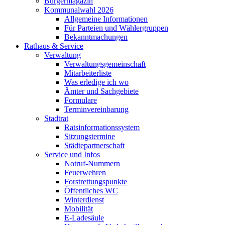
Bürgermagazin
Kommunalwahl 2026
Allgemeine Informationen
Für Parteien und Wählergruppen
Bekanntmachungen
Rathaus & Service
Verwaltung
Verwaltungsgemeinschaft
Mitarbeiterliste
Was erledige ich wo
Ämter und Sachgebiete
Formulare
Terminvereinbarung
Stadtrat
Ratsinformationssystem
Sitzungstermine
Städtepartnerschaft
Service und Infos
Notruf-Nummern
Feuerwehren
Forstrettungspunkte
Öffentliches WC
Winterdienst
Mobilität
E-Ladesäule