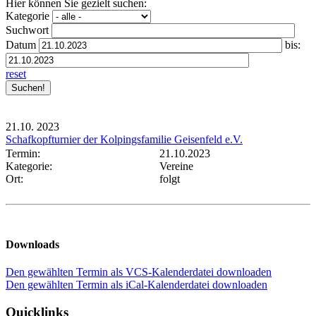
Hier können Sie gezielt suchen:
Kategorie
Suchwort
Datum
bis:
reset
21.10.
2023
Schafkopfturnier der Kolpingsfamilie Geisenfeld e.V.
Termin:
21.10.2023
Kategorie:
Vereine
Ort:
folgt
Downloads
Den gewählten Termin als VCS-Kalenderdatei downloaden
Den gewählten Termin als iCal-Kalenderdatei downloaden
Quicklinks