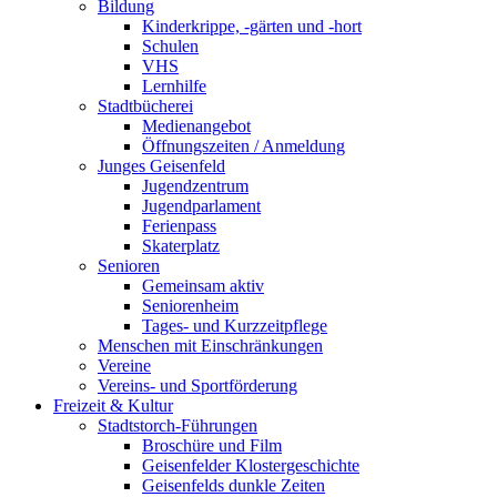
Bildung
Kinderkrippe, -gärten und -hort
Schulen
VHS
Lernhilfe
Stadtbücherei
Medienangebot
Öffnungszeiten / Anmeldung
Junges Geisenfeld
Jugendzentrum
Jugendparlament
Ferienpass
Skaterplatz
Senioren
Gemeinsam aktiv
Seniorenheim
Tages- und Kurzzeitpflege
Menschen mit Einschränkungen
Vereine
Vereins- und Sportförderung
Freizeit & Kultur
Stadtstorch-Führungen
Broschüre und Film
Geisenfelder Klostergeschichte
Geisenfelds dunkle Zeiten