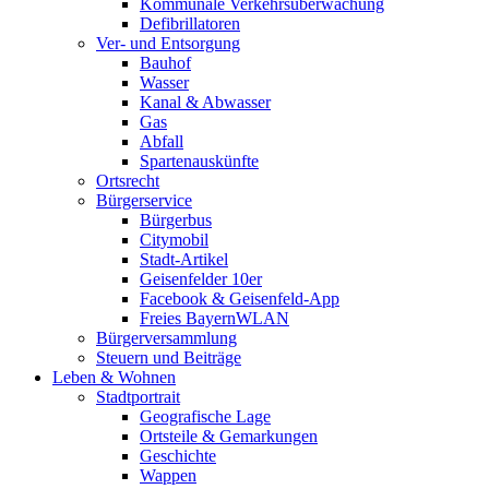
Kommunale Verkehrsüberwachung
Defibrillatoren
Ver- und Entsorgung
Bauhof
Wasser
Kanal & Abwasser
Gas
Abfall
Spartenauskünfte
Ortsrecht
Bürgerservice
Bürgerbus
Citymobil
Stadt-Artikel
Geisenfelder 10er
Facebook & Geisenfeld-App
Freies BayernWLAN
Bürgerversammlung
Steuern und Beiträge
Leben & Wohnen
Stadtportrait
Geografische Lage
Ortsteile & Gemarkungen
Geschichte
Wappen