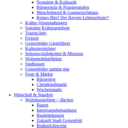
Nostalgie & Kulinarik
Bürgerstolz & Prangerstrafen
Meuchelmord & Gaumenschmaus
Reines Bier! Der Bayern Lebenselixier?
Kultur-Veranstaltungen
Sonstige Kulturangebote
Tourist-Info
Freizeit
Geisenfelder Gästeführer
Kulturpreisträger
Sehenswürdigkeiten & Museum
Wohnmobilstellplatz
Stadtoasen
Geisenfelder samma mia
Feste & Märkte
Bürgerfest
Christkindlmarkt
Wochenmarkt
Wirtschaft & Standort
Wohnbaugebiete / -flächen
Bauen
Interessensbekundung
Bauleitplanung
Zukunft Stadt Geisenfeld
Bodenrichtwerte