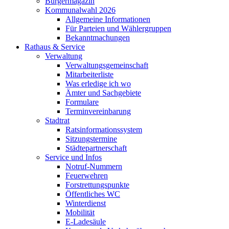
Bürgermagazin
Kommunalwahl 2026
Allgemeine Informationen
Für Parteien und Wählergruppen
Bekanntmachungen
Rathaus & Service
Verwaltung
Verwaltungsgemeinschaft
Mitarbeiterliste
Was erledige ich wo
Ämter und Sachgebiete
Formulare
Terminvereinbarung
Stadtrat
Ratsinformationssystem
Sitzungstermine
Städtepartnerschaft
Service und Infos
Notruf-Nummern
Feuerwehren
Forstrettungspunkte
Öffentliches WC
Winterdienst
Mobilität
E-Ladesäule