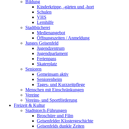
Bildung
Kinderkrippe, -gärten und -hort
Schulen
VHS
Lernhilfe
Stadtbücherei
Medienangebot
Öffnungszeiten / Anmeldung
Junges Geisenfeld
Jugendzentrum
Jugendparlament
Ferienpass
Skaterplatz
Senioren
Gemeinsam aktiv
Seniorenheim
Tages- und Kurzzeitpflege
Menschen mit Einschränkungen
Vereine
Vereins- und Sportförderung
Freizeit & Kultur
Stadtstorch-Führungen
Broschüre und Film
Geisenfelder Klostergeschichte
Geisenfelds dunkle Zeiten